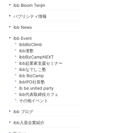
ibb Bloom Tenjin
パブリシティ情報
ibb News
ibb Event
ibbBizClimb
ibb漢塾
ibbBizCampNEXT
ibb起業家支援セミナー
ibbなでしこ塾
ibb BizCamp
ibbIPO社長塾
ib be united party
ibb代表取締役カフェ
その他イベント
ibb ブログ
ibb入居企業紹介