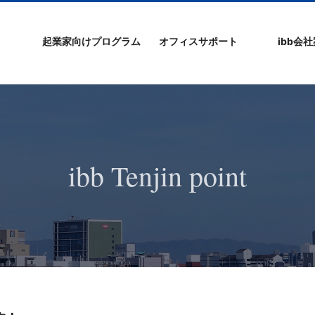
起業家向けプログラム
オフィスサポート
ibb会
プログラムの特徴
ibb起業家支援セミ
ibbなでしこ塾
ibb BizCamp
ibb BizClimb
ibbIPO社長塾
ibb fukuokaビル
ベンチャーフロア
シェアオフィス/ibb
貸し会議室
オフィス仲介
入居エントリー
ibbコンセプ
プラスワー
IPO企業
よくある質
会社概要/マ
プライバシ
サイトマッ
ナー
Tenjin Point
ー
ibb Tenjin point