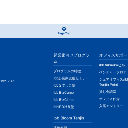
Page Top
起業家向けプログラ
オフィスサポー
ム
ibb fukuokaビル
プログラムの特徴
ベンチャーフロア
ibb起業家支援セミナー
シェアオフィス/ib
092-737-
Tenjin Point
ibbなでしこ塾
貸し会議室
ibb BizCamp
オフィス仲介
ibb BizClimb
入居エントリー
ibbIPO社長塾
ibb Bloom Tenjin
建物概要