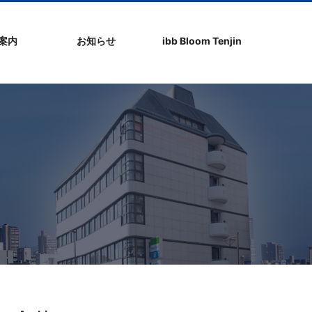
社案内
お知らせ
ibb Bloom Tenjin
ト
ク
問
ップ
ーポリシ
プ
ibb fukuokaビル
ibb Bloom Tenjin
ibb News
ibb Event
ibb ブログ
ibb入居企業紹介
パブリシティ情報
pickup
ibb BizCamper File
ibb Tenjin point
ibb起業家支援セミ
ibbなでしこ塾
ibb BizCamp
ibb社長塾
ib be united party
ibb代表取締役カフ
その他イベント
建物概要
お問い合わせ
ナー
ェ