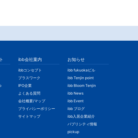
ト
ibb会社案内
お知らせ
ibbコンセプト
ibb fukuokaビル
プラスワーク
ibb Tenjin point
b
IPO企業
ibb Bloom Tenjin
よくある質問
ibb News
会社概要/マップ
ibb Event
プライバシーポリシー
ibb ブログ
サイトマップ
ibb入居企業紹介
パブリシティ情報
pickup