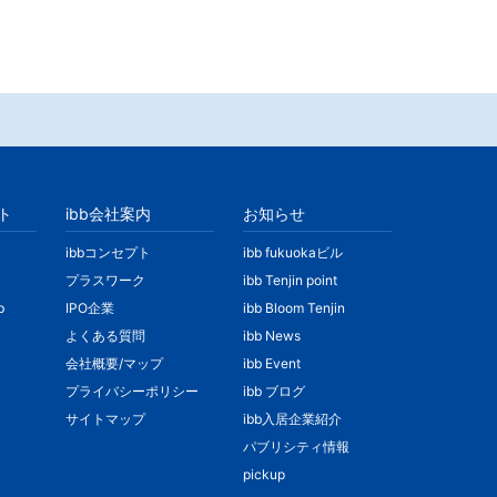
ト
ibb会社案内
お知らせ
ibbコンセプト
ibb fukuokaビル
プラスワーク
ibb Tenjin point
b
IPO企業
ibb Bloom Tenjin
よくある質問
ibb News
会社概要/マップ
ibb Event
プライバシーポリシー
ibb ブログ
サイトマップ
ibb入居企業紹介
パブリシティ情報
pickup