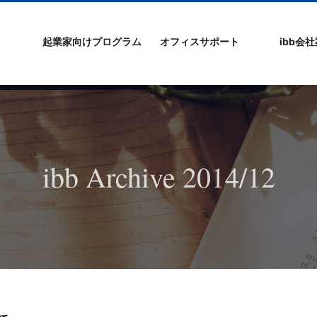
起業家向けプログラム
オフィスサポート
ibb会
プログラムの特徴
ibb起業家支援セミ
ibbなでしこ塾
ibb BizCamp
ibb BizClimb
ibbIPO社長塾
ibb fukuokaビル
ベンチャーフロア
シェアオフィス/ibb
貸し会議室
オフィス仲介
入居エントリー
ibbコンセプ
プラスワー
IPO企業
よくある質
会社概要/マ
プライバシ
サイトマッ
ナー
Tenjin Point
ー
ibb Archive 2014/12