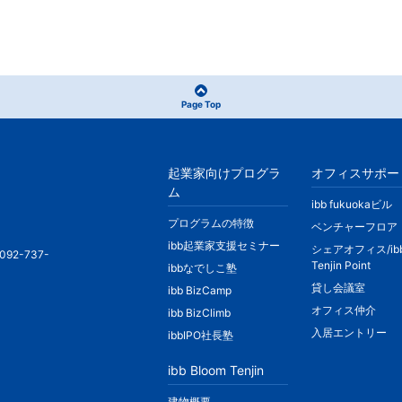
Page Top
起業家向けプログラ
オフィスサポー
ム
ibb fukuokaビル
プログラムの特徴
ベンチャーフロア
ibb起業家支援セミナー
シェアオフィス/ib
092-737-
Tenjin Point
ibbなでしこ塾
貸し会議室
ibb BizCamp
オフィス仲介
ibb BizClimb
入居エントリー
ibbIPO社長塾
ibb Bloom Tenjin
建物概要