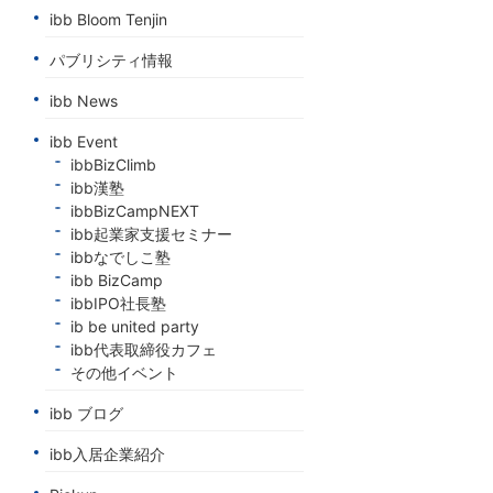
ibb Bloom Tenjin
パブリシティ情報
ibb News
ibb Event
ibbBizClimb
ibb漢塾
ibbBizCampNEXT
ibb起業家支援セミナー
ibbなでしこ塾
ibb BizCamp
ibbIPO社長塾
ib be united party
ibb代表取締役カフェ
その他イベント
ibb ブログ
ibb入居企業紹介