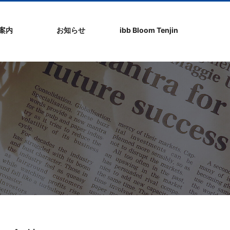
社案内
お知らせ
ibb Bloom Tenjin
ト
ク
問
ップ
ーポリシ
プ
ibb fukuokaビル
ibb Bloom Tenjin
ibb News
ibb Event
ibb ブログ
ibb入居企業紹介
パブリシティ情報
pickup
ibb BizCamper File
ibb Tenjin point
ibb起業家支援セミ
ibbなでしこ塾
ibb BizCamp
ibb社長塾
ib be united party
ibb代表取締役カフ
その他イベント
建物概要
お問い合わせ
ナー
ェ