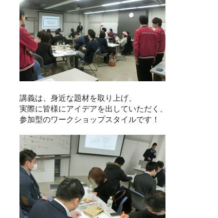
講義は、身近な題材を取り上げ、
実際に皆様にアイデアを出していただく、
参加型のワークショップスタイルです！