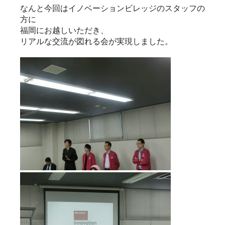
なんと今回はイノベーションビレッジのスタッフの
方に
福岡にお越しいただき、
リアルな交流が図れる会が実現しました。