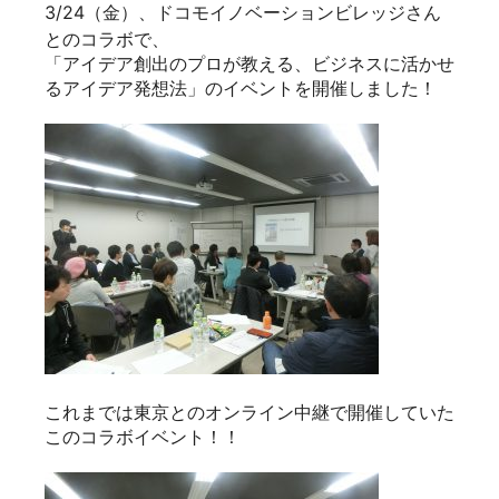
3/24（金）、ドコモイノベーションビレッジさん
とのコラボで、
「アイデア創出のプロが教える、ビジネスに活かせ
るアイデア発想法」のイベントを開催しました！
これまでは東京とのオンライン中継で開催していた
このコラボイベント！！