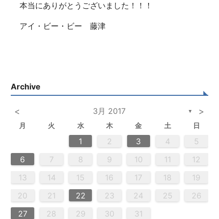
本当にありがとうございました！！！
アイ・ビー・ビー 藤津
Archive
<
3月 2017
>
▼
月
火
水
木
金
土
日
2
5
3
5
4
2
5
3
6
4
6
2
2
5
3
6
4
2
5
3
4
3
5
3
6
2
4
2
5
5
4
6
2
4
3
5
3
6
6
2
5
3
5
4
6
2
4
3
6
4
6
2
5
3
5
2
5
3
6
4
2
5
3
3
6
2
4
2
5
3
6
4
4
3
5
3
6
2
4
2
5
4
6
2
4
3
5
3
6
3
6
4
6
2
5
3
5
4
2
5
6
4
6
2
2
5
3
6
4
2
5
3
3
6
2
4
2
5
3
4
5
6
2
4
3
5
3
6
5
5
6
6
7
7
7
7
7
7
7
7
7
7
7
7
7
7
7
7
7
7
7
7
7
7
7
7
7
7
1
1
1
1
1
1
1
1
1
1
1
1
1
1
1
1
1
1
1
1
1
1
1
1
1
1
1
1
2
3
4
5
2
4
0
2
4
2
4
0
3
3
2
0
3
4
2
4
0
4
0
2
0
3
4
2
2
3
4
0
2
0
3
3
2
4
0
2
3
4
4
0
3
3
2
4
0
2
2
0
3
4
2
4
0
0
3
4
2
0
3
4
0
2
0
3
4
2
3
4
0
2
0
3
4
0
3
3
2
4
0
2
4
2
4
3
3
2
0
3
4
2
4
0
0
3
4
2
0
2
3
0
2
0
3
2
4
2
3
3
1
1
1
1
1
1
1
1
1
1
1
1
1
1
1
1
1
1
1
1
1
1
1
1
9
8
8
9
8
9
9
8
8
9
8
9
9
8
9
8
9
8
9
8
9
8
9
8
8
9
9
9
8
8
8
9
9
8
9
8
8
9
8
8
9
8
9
9
8
8
9
9
9
8
8
8
9
6
7
8
9
10
11
12
0
0
0
0
0
0
0
0
0
0
0
0
0
0
0
0
0
0
0
0
0
0
0
0
0
0
6
9
1
9
5
5
8
1
6
9
1
5
8
6
6
9
5
5
8
1
6
9
1
8
1
9
5
6
8
1
6
9
9
5
8
6
8
1
9
5
6
9
1
9
5
8
6
8
1
1
5
8
6
9
1
9
5
6
9
5
5
8
1
6
9
1
6
8
1
6
9
5
5
8
8
1
9
5
6
8
1
6
9
5
8
6
8
1
9
5
1
5
8
6
9
1
9
5
5
8
1
6
9
1
5
8
6
6
9
5
5
8
1
6
9
1
6
8
1
6
9
5
5
8
9
5
6
8
9
9
1
9
7
7
7
7
7
7
7
7
7
7
7
7
7
7
7
7
7
7
7
7
7
7
7
7
7
7
7
13
14
15
16
17
18
19
3
6
8
4
6
2
2
5
8
3
6
8
4
2
5
3
3
6
2
4
2
5
8
3
6
8
4
5
8
4
6
2
4
3
5
8
3
6
6
2
5
3
5
8
4
6
2
4
3
6
8
4
6
2
5
3
5
8
8
4
2
5
3
6
8
4
6
2
3
6
2
4
2
5
8
3
6
8
4
4
3
5
8
3
6
2
4
2
5
5
8
4
6
2
4
3
5
8
3
6
2
5
3
5
8
4
6
2
4
8
4
2
5
3
6
8
4
6
2
2
5
8
3
6
8
2
5
3
3
6
2
4
2
5
8
3
6
8
4
4
3
5
8
3
6
2
4
2
5
6
2
3
5
4
6
4
6
8
6
7
7
7
7
7
7
7
7
7
7
7
7
7
7
7
7
7
7
7
7
7
7
7
7
7
7
20
21
22
23
24
25
26
0
9
0
9
0
9
9
0
9
0
0
9
0
9
0
9
0
9
0
9
9
9
0
0
0
9
9
9
0
0
9
0
9
9
0
9
0
9
0
9
9
0
0
0
9
9
9
0
1
1
1
1
1
1
1
1
1
1
1
1
1
1
1
27
28
29
30
31