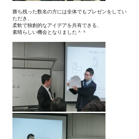
勝ち残った数名の方には全体でもプレゼンをしてい
ただき、
柔軟で独創的なアイデアを共有できる、
素晴らしい機会となりました＾＾