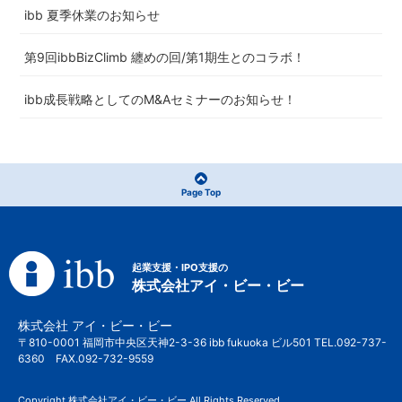
ibb 夏季休業のお知らせ
第9回ibbBizClimb 纏めの回/第1期生とのコラボ！
ibb成長戦略としてのM&Aセミナーのお知らせ！
Page Top
起業支援・IPO支援の
株式会社アイ・ビー・ビー
株式会社 アイ・ビー・ビー
〒810-0001 福岡市中央区天神2-3-36 ibb fukuoka ビル501 TEL.092-737-
6360 FAX.092-732-9559
Copyright 株式会社アイ・ビー・ビー All Rights Reserved.