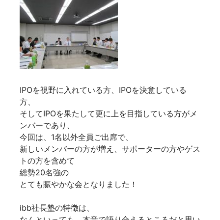
IPOを視野に入れている方、IPOを決意している
方、
そしてIPOを果たして更に上を目指している方がメ
ンバーであり、
今回は、1名以外全員ご出席で、
新しいメンバーの方が増え、サポーターの方やゲス
トの方を含めて
総勢20名強の
とても賑やかな会となりました！
ibb社長塾の特徴は、
なんといっても、本音で語り合えるところだと思い