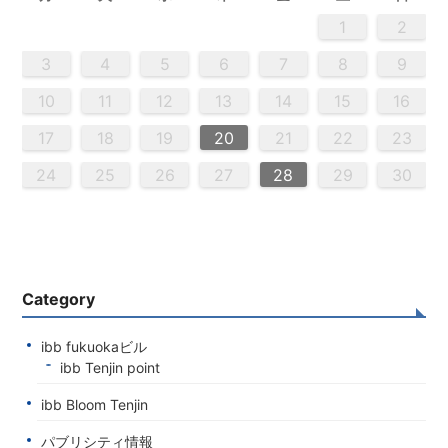
2
5
3
5
4
2
5
3
6
4
6
2
2
5
3
6
4
2
5
3
4
3
5
3
6
2
4
2
5
5
4
6
2
4
3
5
3
6
6
2
5
3
5
4
6
2
4
3
6
4
6
2
5
3
5
2
5
3
6
4
2
5
3
3
6
2
4
2
5
3
6
4
4
3
5
3
6
2
4
2
5
5
4
6
2
4
3
5
3
6
3
6
4
6
2
5
3
5
4
2
5
6
4
6
2
2
5
3
6
4
5
3
3
6
2
4
2
5
3
4
5
6
2
4
3
5
3
6
5
5
6
6
7
7
7
7
7
7
7
7
7
7
7
7
7
7
7
7
7
7
7
7
7
7
7
7
7
7
1
1
1
1
1
1
1
1
1
1
1
1
1
1
1
1
1
1
1
1
1
1
1
1
1
1
1
1
2
2
4
0
2
4
2
4
0
3
3
2
0
3
4
2
4
0
4
0
2
0
3
4
2
2
3
4
0
2
0
3
3
2
4
0
2
3
4
4
0
3
3
2
4
0
2
2
0
3
4
2
4
0
0
3
4
2
0
3
4
0
2
0
3
4
2
2
3
4
0
2
0
3
4
0
3
3
2
4
0
2
4
2
4
3
3
2
0
3
4
2
4
0
0
3
4
2
0
2
3
0
2
0
3
2
4
2
3
3
1
1
1
1
1
1
1
1
1
1
1
1
1
1
1
1
1
1
1
1
1
1
1
1
9
8
8
9
8
9
9
8
8
9
8
9
9
8
9
8
9
8
9
8
9
8
9
8
8
9
9
9
8
8
8
9
9
8
9
8
8
9
8
8
9
8
9
9
8
8
9
9
8
8
8
9
3
4
5
6
7
8
9
0
0
0
0
0
0
0
0
0
0
0
0
0
0
0
0
0
0
0
0
0
0
0
0
0
0
6
9
1
9
5
5
8
1
6
9
1
5
8
6
6
9
5
5
8
1
6
9
1
8
1
9
5
6
8
1
6
9
9
5
8
6
8
1
9
5
6
9
1
9
5
8
6
8
1
1
5
8
6
9
1
9
5
6
9
5
5
8
1
6
9
1
6
8
1
6
9
5
5
8
8
1
9
5
6
8
1
6
9
9
5
8
6
8
1
9
5
1
5
8
6
9
1
9
5
5
8
1
6
9
1
5
8
6
6
9
5
5
8
1
9
1
6
8
1
6
9
5
5
8
9
5
6
8
9
9
1
9
7
7
7
7
7
7
7
7
7
7
7
7
7
7
7
7
7
7
7
7
7
7
7
7
7
7
7
10
11
12
13
14
15
16
3
6
8
4
6
2
2
5
8
3
6
8
4
2
5
3
3
6
2
4
2
5
8
3
6
8
4
5
8
4
6
2
4
3
5
8
3
6
6
2
5
3
5
8
4
6
2
4
3
6
8
4
6
2
5
3
5
8
8
4
2
5
3
6
8
4
6
2
3
6
2
4
2
5
8
3
6
8
4
4
3
5
8
3
6
2
4
2
5
5
8
4
6
2
4
3
5
8
3
6
6
2
5
3
5
8
4
6
2
4
8
4
2
5
3
6
8
4
6
2
2
5
8
3
6
8
2
5
3
3
6
2
4
2
5
8
6
8
4
4
3
5
8
3
6
2
4
2
5
6
2
3
5
4
6
4
6
8
6
7
7
7
7
7
7
7
7
7
7
7
7
7
7
7
7
7
7
7
7
7
7
7
7
7
7
17
18
19
20
21
22
23
0
9
0
9
0
9
9
0
9
0
0
9
0
9
0
9
0
9
0
9
9
9
0
0
0
9
9
9
0
0
9
0
9
9
0
9
0
9
0
9
9
0
0
9
9
9
0
1
1
1
1
1
1
1
1
1
1
1
1
1
1
1
24
25
26
27
28
29
30
Category
ibb fukuokaビル
ibb Tenjin point
ibb Bloom Tenjin
パブリシティ情報