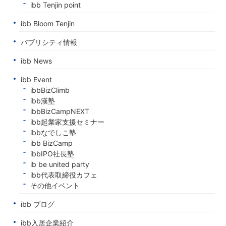
ibb Tenjin point
ibb Bloom Tenjin
パブリシティ情報
ibb News
ibb Event
ibbBizClimb
ibb漢塾
ibbBizCampNEXT
ibb起業家支援セミナー
ibbなでしこ塾
ibb BizCamp
ibbIPO社長塾
ib be united party
ibb代表取締役カフェ
その他イベント
ibb ブログ
ibb入居企業紹介