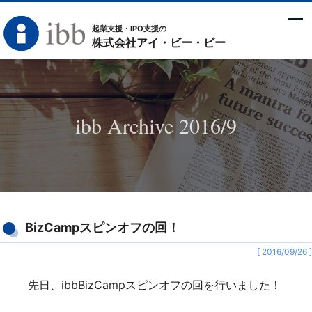
起業支援・IPO支援の
株式会社アイ・ビー・ビー
ibb Archive 2016/9
BizCampスピンオフの回！
[ 2016/09/26 ]
先日、ibbBizCampスピンオフの回を行いました！