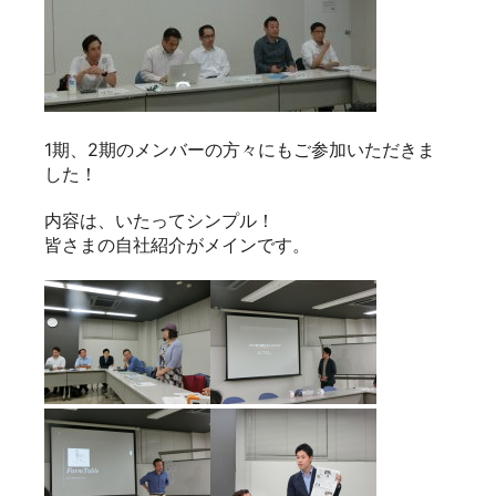
1期、2期のメンバーの方々にもご参加いただきま
した！
内容は、いたってシンプル！
皆さまの自社紹介がメインです。