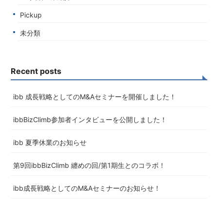
Pickup
未分類
Recent posts
ibb 成長戦略としてのM&Aセミナーを開催しました！
ibbBizClimb参加者インタビューを公開しました！
ibb 夏季休業のお知らせ
第9回ibbBizClimb 纏めの回/第1期生とのコラボ！
ibb成長戦略としてのM&Aセミナーのお知らせ！