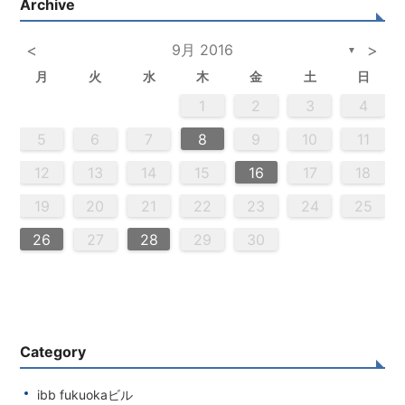
Archive
<
9月 2016
>
▼
月
火
水
木
金
土
日
2
5
3
5
4
2
5
3
6
4
6
2
2
5
3
6
4
2
5
3
4
3
5
3
6
2
4
2
5
5
4
6
2
4
3
5
3
6
6
2
5
3
5
4
6
2
4
3
6
4
6
2
5
3
5
2
5
3
6
4
2
5
3
3
6
2
4
2
5
3
6
4
4
3
5
3
6
2
4
2
5
5
4
6
2
3
5
3
6
3
6
4
6
2
5
3
5
4
2
5
6
4
6
2
2
5
3
6
4
2
5
3
3
6
2
4
2
5
3
4
5
6
2
4
3
5
3
6
5
5
6
6
7
7
7
7
7
7
7
7
7
7
7
7
7
7
7
7
7
7
7
7
7
7
7
7
7
7
1
1
1
1
1
1
1
1
1
1
1
1
1
1
1
1
1
1
1
1
1
1
1
1
1
1
1
1
2
3
4
2
4
0
2
4
2
4
0
3
3
2
0
3
4
2
4
0
4
0
2
0
3
4
2
2
3
4
0
2
0
3
3
2
4
0
2
3
4
4
0
3
3
2
4
0
2
2
0
3
4
2
4
0
0
3
4
2
0
3
4
0
2
0
3
4
2
2
3
4
0
2
0
3
4
0
3
3
2
4
0
2
4
2
4
3
3
2
0
3
4
2
4
0
0
3
4
2
0
2
3
0
2
0
3
2
4
2
3
3
1
1
1
1
1
1
1
1
1
1
1
1
1
1
1
1
1
1
1
1
1
1
1
9
8
8
9
8
9
9
8
8
9
8
9
9
8
9
8
9
8
9
8
9
8
9
8
8
9
9
9
8
8
8
9
9
8
9
8
8
9
8
8
9
8
9
9
8
8
9
9
9
8
8
8
9
5
6
7
8
9
10
11
0
0
0
0
0
0
0
0
0
0
0
0
0
0
0
0
0
0
0
0
0
0
0
0
0
0
6
9
1
9
5
5
8
1
6
9
1
5
8
6
6
9
5
5
8
1
6
9
1
8
1
9
5
6
8
1
6
9
9
5
8
6
8
1
9
5
6
9
1
9
5
8
6
8
1
1
5
8
6
9
1
9
5
6
9
5
5
8
1
6
9
1
6
8
1
6
9
5
5
8
8
1
9
5
6
8
1
6
9
9
5
8
6
1
9
5
1
5
8
6
9
1
9
5
5
8
1
6
9
1
5
8
6
6
9
5
5
8
1
6
9
1
6
8
1
6
9
5
5
8
9
5
6
8
9
9
1
9
7
7
7
7
7
7
7
7
7
7
7
7
7
7
7
7
7
7
7
7
7
7
7
7
7
7
7
12
13
14
15
16
17
18
3
6
8
4
6
2
2
5
8
3
6
8
4
2
5
3
3
6
2
4
2
5
8
3
6
8
4
5
8
4
6
2
4
3
5
8
3
6
6
2
5
3
5
8
4
6
2
4
3
6
8
4
6
2
5
3
5
8
8
4
2
5
3
6
8
4
6
2
3
6
2
4
2
5
8
3
6
8
4
4
3
5
8
3
6
2
4
2
5
5
8
4
6
2
4
3
5
8
3
6
6
2
5
3
8
4
6
2
4
8
4
2
5
3
6
8
4
6
2
2
5
8
3
6
8
2
5
3
3
6
2
4
2
5
8
3
6
8
4
4
3
5
8
3
6
2
4
2
5
6
2
3
5
4
6
4
6
8
6
7
7
7
7
7
7
7
7
7
7
7
7
7
7
7
7
7
7
7
7
7
7
7
7
7
7
19
20
21
22
23
24
25
0
9
0
9
0
9
9
0
9
0
0
9
0
9
0
9
0
9
0
9
9
9
0
0
0
9
9
9
0
0
9
0
9
9
0
9
0
9
0
9
9
0
0
0
9
9
9
0
1
1
1
1
1
1
1
1
1
1
1
1
1
1
1
26
27
28
29
30
Category
ibb fukuokaビル