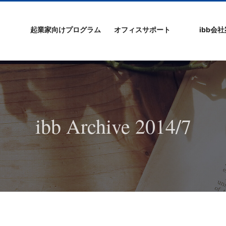
起業家向けプログラム
オフィスサポート
ibb会
プログラムの特徴
ibb起業家支援セミ
ibbなでしこ塾
ibb BizCamp
ibb BizClimb
ibbIPO社長塾
ibb fukuokaビル
ベンチャーフロア
シェアオフィス/ibb
貸し会議室
オフィス仲介
入居エントリー
ibbコンセプ
プラスワー
IPO企業
よくある質
会社概要/マ
プライバシ
サイトマッ
ナー
Tenjin Point
ー
ibb Archive 2014/7