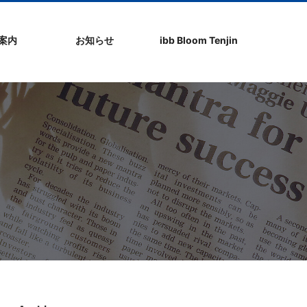
社案内
お知らせ
ibb Bloom Tenjin
ト
ク
問
ップ
ーポリシ
プ
ibb fukuokaビル
ibb Bloom Tenjin
ibb News
ibb Event
ibb ブログ
ibb入居企業紹介
パブリシティ情報
pickup
ibb BizCamper File
ibb Tenjin point
ibb起業家支援セミ
ibbなでしこ塾
ibb BizCamp
ibb社長塾
ib be united party
ibb代表取締役カフ
その他イベント
建物概要
お問い合わせ
ナー
ェ