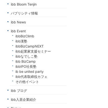
ibb Bloom Tenjin
パブリシティ情報
ibb News
ibb Event
ibbBizClimb
ibb漢塾
ibbBizCampNEXT
ibb起業家支援セミナー
ibbなでしこ塾
ibb BizCamp
ibbIPO社長塾
ib be united party
ibb代表取締役カフェ
その他イベント
ibb ブログ
ibb入居企業紹介