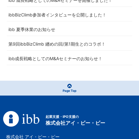
ibb 成長戦略としてのM&Aセミナーを開催しました！
ibbBizClimb参加者インタビューを公開しました！
ibb 夏季休業のお知らせ
第9回ibbBizClimb 纏めの回/第1期生とのコラボ！
ibb成長戦略としてのM&Aセミナーのお知らせ！
Page Top
起業支援・IPO支援の
株式会社アイ・ビー・ビー
株式会社 アイ・ビー・ビー