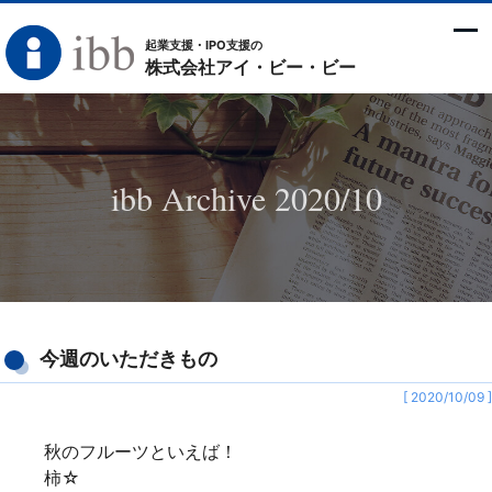
起業支援・IPO支援の
株式会社アイ・ビー・ビー
ibb Archive 2020/10
今週のいただきもの
[ 2020/10/09 ]
秋のフルーツといえば！
柿☆