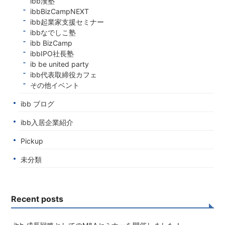
ibb漢塾
ibbBizCampNEXT
ibb起業家支援セミナー
ibbなでしこ塾
ibb BizCamp
ibbIPO社長塾
ib be united party
ibb代表取締役カフェ
その他イベント
ibb ブログ
ibb入居企業紹介
Pickup
未分類
Recent posts