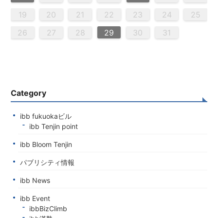
3
6
8
4
6
2
2
5
8
3
6
8
4
2
5
3
3
6
2
4
2
5
8
3
6
8
4
5
8
4
6
2
4
3
5
8
3
6
6
2
5
3
5
8
4
6
2
4
3
6
8
4
6
2
5
3
5
8
8
4
2
3
6
8
4
6
2
3
6
2
4
2
5
8
3
6
8
4
4
3
5
8
3
6
2
4
2
5
5
8
4
6
2
4
3
5
8
3
6
6
2
5
3
5
8
4
6
2
4
8
4
2
5
3
6
8
4
6
2
2
5
8
3
6
8
2
5
3
3
6
2
4
2
5
8
3
6
8
4
4
3
5
8
3
6
2
4
2
5
6
2
3
5
4
6
4
6
8
6
7
7
7
7
7
7
7
7
7
7
7
7
7
7
7
7
7
7
7
7
7
7
7
7
7
7
19
20
21
22
23
24
25
0
9
0
9
0
9
9
0
9
0
0
9
0
9
0
9
0
9
0
9
9
9
0
0
0
9
9
9
0
0
9
0
9
9
0
9
0
9
0
9
9
0
0
0
9
9
9
0
1
1
1
1
1
1
1
1
1
1
1
1
1
1
1
26
27
28
29
30
31
Category
ibb fukuokaビル
ibb Tenjin point
ibb Bloom Tenjin
パブリシティ情報
ibb News
ibb Event
ibbBizClimb