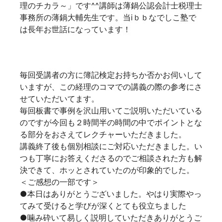
理のチカラ～」です^^講師は薄鍋公認会計士税理士
事務所の薄鍋大輔先生です。当iｂｂなでしこ塾で
は長年お世話になっています！
毎回受講者の方に簿記検定お持ちか否かお伺いして
いますが、この経理のコマでの講義の際の参考にさ
せていただいてます。
毎回板書で事例を沢山用いてご説明いただいている
のですが今回も２時間半の時間の中でポイントとな
る部分をおさえてレクチャーいただきました。
講義終了後も個別相談にご対応いただきました。い
つも丁寧にお答えくださるのでご相談された方も解
決できて、ホッとされていたのが印象的でした。
＜ご感想の一部です＞
●本日はありがとうございました。やはり実際やっ
てみて受けると学びが深くとても役立ちました
●噛み砕いて易しく説明していただきありがとうご