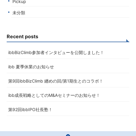
Pickup
未分類
Recent posts
ibbBizClimb参加者インタビューを公開しました！
ibb 夏季休業のお知らせ
第9回ibbBizClimb 纏めの回/第1期生とのコラボ！
ibb成長戦略としてのM&Aセミナーのお知らせ！
第92回ibbIPO社長塾！