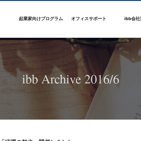
起業家向けプログラム
オフィスサポート
ibb会
プログラムの特徴
ibb起業家支援セミ
ibbなでしこ塾
ibb BizCamp
ibb BizClimb
ibbIPO社長塾
ibb fukuokaビル
ベンチャーフロア
シェアオフィス/ibb
貸し会議室
オフィス仲介
入居エントリー
ibbコンセプ
プラスワー
IPO企業
よくある質
会社概要/マ
プライバシ
サイトマッ
ナー
Tenjin Point
ー
ibb Archive 2016/6