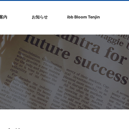
社案内
お知らせ
ibb Bloom Tenjin
ト
ク
問
ップ
ーポリシ
プ
ibb fukuokaビル
ibb Bloom Tenjin
ibb News
ibb Event
ibb ブログ
ibb入居企業紹介
パブリシティ情報
pickup
ibb BizCamper File
ibb Tenjin point
ibb起業家支援セミ
ibbなでしこ塾
ibb BizCamp
ibb社長塾
ib be united party
ibb代表取締役カフ
その他イベント
建物概要
お問い合わせ
ナー
ェ