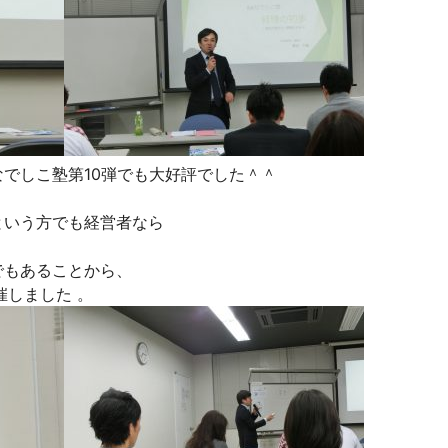
でしこ塾第10弾でも大好評でした＾＾
という方でも経営者なら
でもあることから、
催しました 。