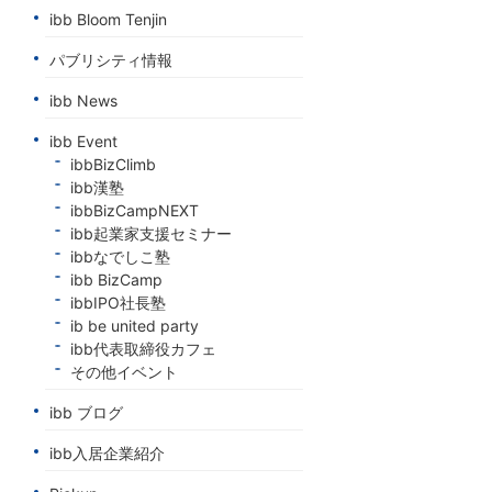
ibb Bloom Tenjin
パブリシティ情報
ibb News
ibb Event
ibbBizClimb
ibb漢塾
ibbBizCampNEXT
ibb起業家支援セミナー
ibbなでしこ塾
ibb BizCamp
ibbIPO社長塾
ib be united party
ibb代表取締役カフェ
その他イベント
ibb ブログ
ibb入居企業紹介