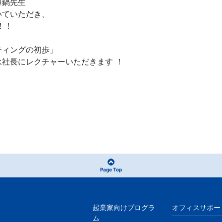
薄鍋先生
いていただき、
！！
ティングの初歩」
社長にレクチャーいただきます ！
Page Top
起業家向けプログラ
オフィスサポー
ム