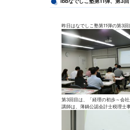
ibbなでしこ塾第11弾、第
昨日はなでしこ塾第11弾の第3回
第3回目は、「経理の初歩～会
講師は、薄鍋公認会計士税理士事