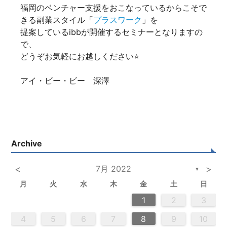
福岡のベンチャー支援をおこなっているからこそで
きる副業スタイル「
プラスワーク
」を
提案しているibbが開催するセミナーとなりますの
で、
どうぞお気軽にお越しください⭐
アイ・ビー・ビー 深澤
Archive
<
7月 2022
>
▼
月
火
水
木
金
土
日
2
5
3
5
4
2
5
3
6
4
6
2
2
5
3
6
4
2
5
3
4
3
5
3
6
2
4
2
5
5
4
6
2
4
5
3
6
6
2
5
3
5
4
6
2
4
3
6
4
6
2
5
3
5
2
5
3
6
4
2
5
3
3
6
2
4
2
5
3
6
4
4
3
5
3
6
2
4
2
5
5
4
6
2
4
3
5
3
6
3
6
4
6
2
5
3
5
4
2
5
6
4
6
2
2
5
3
6
4
2
5
3
3
6
2
4
2
5
3
4
5
6
2
4
3
5
3
6
5
5
6
6
7
7
7
7
7
7
7
7
7
7
7
7
7
7
7
7
7
7
7
7
7
7
7
7
7
7
1
1
1
1
1
1
1
1
1
1
1
1
1
1
1
1
1
1
1
1
1
1
1
1
1
1
1
1
2
3
2
4
0
2
4
2
4
0
3
3
2
0
3
4
2
4
0
4
0
2
0
3
4
2
2
3
4
2
0
3
3
2
4
0
2
3
4
4
0
3
3
2
4
0
2
2
0
3
4
2
4
0
0
3
4
2
0
3
4
0
2
0
3
4
2
2
3
4
0
2
0
3
4
0
3
3
2
4
0
2
4
2
4
3
3
2
0
3
4
2
4
0
0
3
4
2
0
2
3
0
2
0
3
2
4
2
3
3
1
1
1
1
1
1
1
1
1
1
1
1
1
1
1
1
1
1
1
1
1
1
1
1
9
8
8
9
8
9
9
8
8
9
8
9
9
8
9
8
9
8
9
8
9
8
9
8
8
9
9
9
8
8
8
9
9
8
9
8
8
9
8
8
9
8
9
9
8
8
9
9
9
8
8
8
9
4
5
6
7
8
9
10