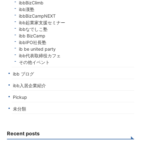
ibbBizClimb
ibb漢塾
ibbBizCampNEXT
ibb起業家支援セミナー
ibbなでしこ塾
ibb BizCamp
ibbIPO社長塾
ib be united party
ibb代表取締役カフェ
その他イベント
ibb ブログ
ibb入居企業紹介
Pickup
未分類
Recent posts