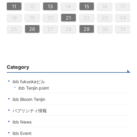
0
0
0
0
0
0
0
0
0
0
0
0
0
0
0
0
0
0
0
0
0
0
0
0
0
0
6
9
1
9
5
5
8
1
6
9
1
5
8
6
6
9
5
5
8
1
6
9
1
8
1
9
5
6
8
1
6
9
9
5
8
6
8
1
9
5
6
9
1
9
5
8
6
8
1
1
5
8
6
9
1
9
5
6
9
5
5
8
1
6
9
1
6
8
1
6
9
5
5
8
8
1
9
5
6
8
1
6
9
9
5
8
6
8
1
9
5
1
5
8
6
9
1
9
5
5
8
1
6
9
1
5
8
6
6
9
5
5
8
1
6
9
1
6
8
1
6
9
5
5
8
9
5
6
8
9
9
1
9
7
7
7
7
7
7
7
7
7
7
7
7
7
7
7
7
7
7
7
7
7
7
7
7
7
7
11
12
13
14
15
16
17
3
6
8
4
6
2
2
5
8
3
6
8
4
2
5
3
3
6
2
4
2
5
8
3
6
8
4
5
8
4
6
2
4
3
5
8
3
6
6
2
5
3
5
8
6
2
4
3
6
8
4
6
2
5
3
5
8
8
4
2
5
3
6
8
4
6
2
3
6
2
4
2
5
8
3
6
8
4
4
3
5
8
3
6
2
4
2
5
5
8
4
6
2
4
3
5
8
3
6
6
2
5
3
5
8
4
6
2
4
8
4
2
5
3
6
8
4
6
2
2
5
8
3
6
8
2
5
3
3
6
2
4
2
5
8
3
6
8
4
4
3
5
8
3
6
2
4
2
5
6
2
3
5
4
6
4
6
8
6
7
7
7
7
7
7
7
7
7
7
7
7
7
7
7
7
7
7
7
7
7
7
7
7
7
7
18
19
20
21
22
23
24
0
9
0
9
0
9
9
0
9
0
0
9
0
9
0
9
0
9
0
9
9
9
0
0
0
9
9
9
0
0
9
0
9
9
0
9
0
9
0
9
9
0
0
0
9
9
9
0
1
1
1
1
1
1
1
1
1
1
1
1
1
1
25
26
27
28
29
30
31
Category
ibb fukuokaビル
ibb Tenjin point
ibb Bloom Tenjin
パブリシティ情報
ibb News
ibb Event