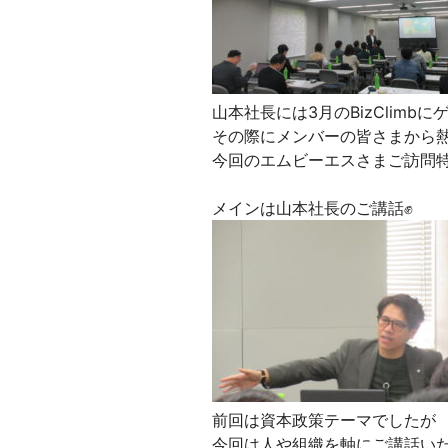
山本社長には3月のBizClim
その際にメンバーの皆さまから
今回のエムビーエスさまご訪問
メインは山本社長のご講話✊
前回は資本政策テーマでしたが
今回は人や組織を軸にご講話い