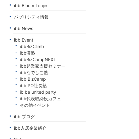
ibb Bloom Tenjin
パブリシティ情報
ibb News
ibb Event
ibbBizClimb
ibb漢塾
ibbBizCampNEXT
ibb起業家支援セミナー
ibbなでしこ塾
ibb BizCamp
ibbIPO社長塾
ib be united party
ibb代表取締役カフェ
その他イベント
ibb ブログ
ibb入居企業紹介