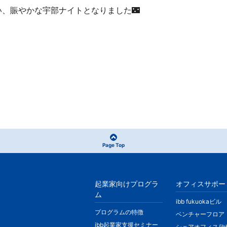
、賑やかな宇部ナイトとなりました🌃
Page Top
起業家向けプログラ
オフィスサポー
ム
ibb fukuokaビル
プログラムの特徴
ベンチャーフロア
ibb起業家支援セミナー
シェアオフィス/ib