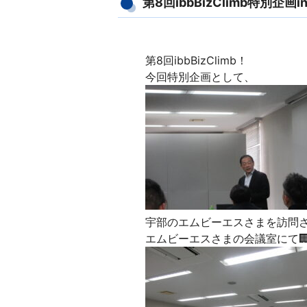
第8回ibbBizClimb特別企画
第8回ibbBizClimb！
今回特別企画として、
宇部のエムビーエスさまを訪問
エムビーエスさまの会議室にて