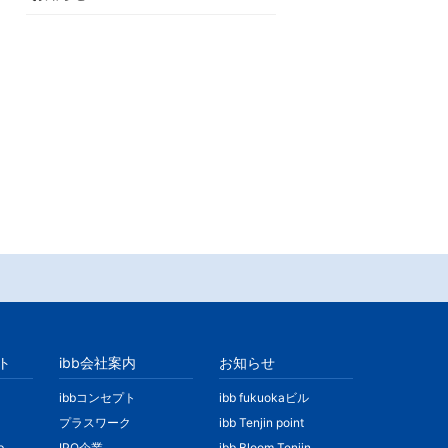
ト
ibb会社案内
お知らせ
ibbコンセプト
ibb fukuokaビル
プラスワーク
ibb Tenjin point
b
IPO企業
ibb Bloom Tenjin