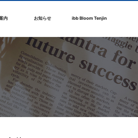
社案内
お知らせ
ibb Bloom Tenjin
ト
ク
問
ップ
ーポリシ
プ
ibb fukuokaビル
ibb Bloom Tenjin
ibb News
ibb Event
ibb ブログ
ibb入居企業紹介
パブリシティ情報
pickup
ibb BizCamper File
ibb Tenjin point
ibb起業家支援セミ
ibbなでしこ塾
ibb BizCamp
ibb社長塾
ib be united party
ibb代表取締役カフ
その他イベント
建物概要
お問い合わせ
ナー
ェ