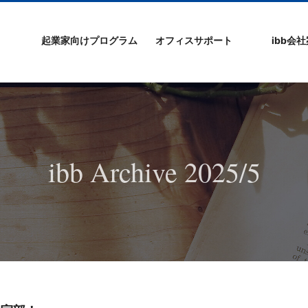
起業家向けプログラム
オフィスサポート
ibb会
プログラムの特徴
ibb起業家支援セミ
ibbなでしこ塾
ibb BizCamp
ibb BizClimb
ibbIPO社長塾
ibb fukuokaビル
ベンチャーフロア
シェアオフィス/ibb
貸し会議室
オフィス仲介
入居エントリー
ibbコンセプ
プラスワー
IPO企業
よくある質
会社概要/マ
プライバシ
サイトマッ
ナー
Tenjin Point
ー
ibb Archive 2025/5