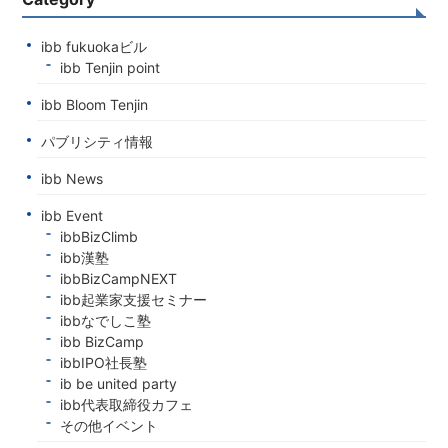
ibb fukuokaビル
ibb Tenjin point
ibb Bloom Tenjin
パブリシティ情報
ibb News
ibb Event
ibbBizClimb
ibb漢塾
ibbBizCampNEXT
ibb起業家支援セミナー
ibbなでしこ塾
ibb BizCamp
ibbIPO社長塾
ib be united party
ibb代表取締役カフェ
その他イベント