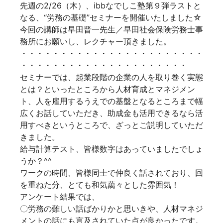
先週の
2/26（木）、ibbなでしこ塾第９弾ラストと
なる、“労務の基礎”セミナー
を開催いたしました☆
今回の講師は
早田晋一先生／早田社会保険労務士事
務所
にお願いし、レクチャー頂きました。
・・・・・・・・・・・・・・・・・・・・・・・
・・・・・・・・・・・・・・・・・・・・・
セミナーでは、起業段階の企業の人を取り巻く実態
とは？といったところから人材育成とマネジメン
ト、人を雇用するうえでの基盤となるところまで幅
広くお話していただき、助成金も活用できるなら活
用すべきというところで、ざっとご説明していただ
きました。
給与計算テスト、皆様数字はあっていましたでしょ
うか？^^
ワークの時間、皆様同士で仲良く話されており、回
を重ねた分、とても和気藹々とした雰囲気！
アンケート結果では、
〇労務の難しい話ばかりかと思いきや、人材マネジ
メントの話にも言及されていた点が良かったです。