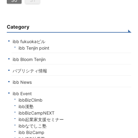
30
31
Category
ibb fukuokaビル
ibb Tenjin point
ibb Bloom Tenjin
パブリシティ情報
ibb News
ibb Event
ibbBizClimb
ibb漢塾
ibbBizCampNEXT
ibb起業家支援セミナー
ibbなでしこ塾
ibb BizCamp