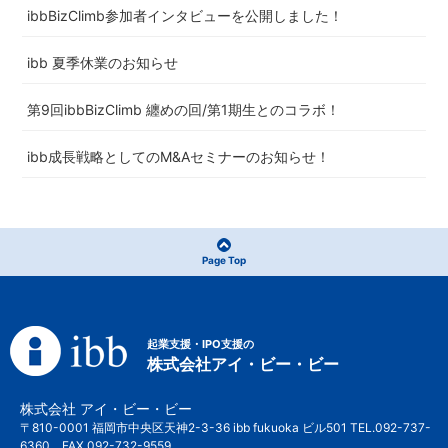
ibbBizClimb参加者インタビューを公開しました！
ibb 夏季休業のお知らせ
第9回ibbBizClimb 纏めの回/第1期生とのコラボ！
ibb成長戦略としてのM&Aセミナーのお知らせ！
Page Top
起業支援・IPO支援の
株式会社アイ・ビー・ビー
株式会社 アイ・ビー・ビー
〒810-0001 福岡市中央区天神2-3-36 ibb fukuoka ビル501 TEL.092-737-
6360 FAX.092-732-9559