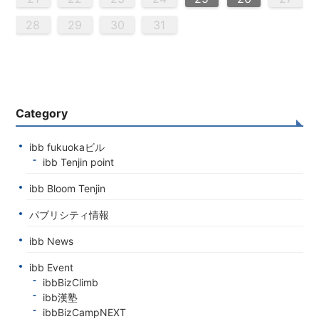
0
9
0
9
0
9
9
0
9
0
0
9
0
9
0
9
0
9
0
9
9
9
0
0
0
9
9
9
0
0
9
0
9
9
0
9
0
9
0
9
9
0
0
0
9
9
9
0
1
1
1
1
1
1
1
1
1
1
1
1
1
1
1
28
29
30
31
Category
ibb fukuokaビル
ibb Tenjin point
ibb Bloom Tenjin
パブリシティ情報
ibb News
ibb Event
ibbBizClimb
ibb漢塾
ibbBizCampNEXT