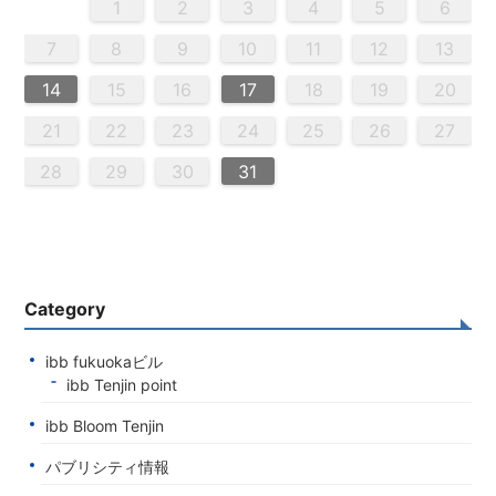
5
3
5
4
2
5
3
6
4
6
2
2
5
3
6
4
2
5
3
4
3
5
3
6
2
4
2
5
5
4
6
2
4
3
5
3
6
6
2
5
3
5
4
6
2
4
3
6
4
6
2
5
3
5
2
5
3
6
4
2
5
3
3
6
2
4
2
5
3
6
4
4
3
5
3
6
2
4
2
5
5
4
6
2
4
3
5
3
3
6
4
6
2
5
3
5
4
2
5
6
4
6
2
2
5
3
6
4
2
5
3
3
6
2
4
2
5
3
4
5
6
2
4
3
5
3
6
5
5
6
6
7
7
7
7
7
7
7
7
7
7
7
7
7
7
7
7
7
7
7
7
7
7
7
7
7
7
1
1
1
1
1
1
1
1
1
1
1
1
1
1
1
1
1
1
1
1
1
1
1
1
1
1
1
1
2
3
4
5
6
2
4
0
2
4
2
4
0
3
3
2
0
3
4
2
4
0
4
0
2
0
3
4
2
2
3
4
0
2
0
3
3
2
4
0
2
3
4
4
0
3
3
2
4
0
2
2
0
3
4
2
4
0
0
3
4
2
0
3
4
0
2
0
3
4
2
2
3
4
0
2
0
4
0
3
3
2
4
0
2
4
2
4
3
3
2
0
3
4
2
4
0
0
3
4
2
0
2
3
0
2
0
3
2
4
2
3
3
1
1
1
1
1
1
1
1
1
1
1
1
1
1
1
1
1
1
1
1
1
1
1
1
8
8
9
8
9
9
8
8
9
8
9
9
8
9
8
9
8
9
8
9
8
9
8
8
9
9
9
8
8
8
9
9
8
9
8
8
9
8
8
9
8
9
9
8
8
9
9
9
8
8
8
9
7
8
9
10
11
12
13
0
0
0
0
0
0
0
0
0
0
0
0
0
0
0
0
0
0
0
0
0
0
0
0
0
9
1
9
5
5
8
1
6
9
1
5
8
6
6
9
5
5
8
1
6
9
1
8
1
9
5
6
8
1
6
9
9
5
8
6
8
1
9
5
6
9
1
9
5
8
6
8
1
1
5
8
6
9
1
9
5
6
9
5
5
8
1
6
9
1
6
8
1
6
9
5
5
8
8
1
9
5
6
8
1
6
9
9
5
8
6
8
1
9
5
1
5
8
6
9
1
9
5
5
8
1
6
9
1
5
8
6
6
9
5
5
8
1
6
9
1
6
8
1
6
9
5
5
8
9
5
6
8
9
9
1
9
7
7
7
7
7
7
7
7
7
7
7
7
7
7
7
7
7
7
7
7
7
7
7
7
7
7
7
14
15
16
17
18
19
20
6
8
4
6
2
2
5
8
3
6
8
4
2
5
3
3
6
2
4
2
5
8
3
6
8
4
5
8
4
6
2
4
3
5
8
3
6
6
2
5
3
5
8
4
6
2
4
3
6
8
4
6
2
5
3
5
8
8
4
2
5
3
6
8
4
6
2
3
6
2
4
2
5
8
3
6
8
4
4
3
5
8
3
6
2
4
2
5
5
8
4
6
2
4
3
5
8
3
6
6
2
5
3
5
8
4
6
2
4
8
4
2
5
3
6
8
4
6
2
2
5
8
3
6
8
2
5
3
3
6
2
4
2
5
8
3
6
8
4
4
3
5
8
3
6
2
4
2
5
6
2
3
5
4
6
4
6
8
6
7
7
7
7
7
7
7
7
7
7
7
7
7
7
7
7
7
7
7
7
7
7
7
7
7
21
22
23
24
25
26
27
9
0
9
0
9
9
0
9
0
0
9
0
9
0
9
0
9
0
9
9
9
0
0
0
9
9
9
0
0
9
0
9
9
0
9
0
9
0
9
9
0
0
0
9
9
9
0
1
1
1
1
1
1
1
1
1
1
1
1
1
1
1
28
29
30
31
Category
ibb fukuokaビル
ibb Tenjin point
ibb Bloom Tenjin
パブリシティ情報