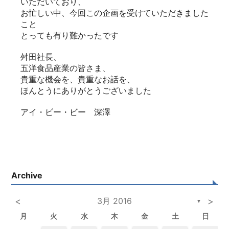
いただいており、
お忙しい中、今回この企画を受けていただきました
こと
とっても有り難かったです
舛田社長、
五洋食品産業の皆さま、
貴重な機会を、貴重なお話を、
ほんとうにありがとうございました
アイ・ビー・ビー 深澤
Archive
<
3月 2016
>
▼
月
火
水
木
金
土
日