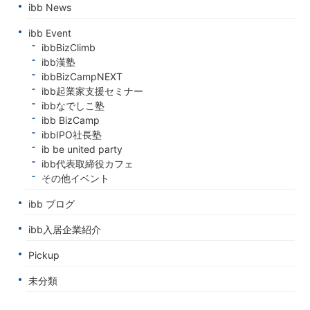
ibb News
ibb Event
ibbBizClimb
ibb漢塾
ibbBizCampNEXT
ibb起業家支援セミナー
ibbなでしこ塾
ibb BizCamp
ibbIPO社長塾
ib be united party
ibb代表取締役カフェ
その他イベント
ibb ブログ
ibb入居企業紹介
Pickup
未分類