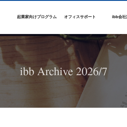
起業家向けプログラム
オフィスサポート
ibb会
プログラムの特徴
ibb起業家支援セミ
ibbなでしこ塾
ibb BizCamp
ibb BizClimb
ibbIPO社長塾
ibb fukuokaビル
ベンチャーフロア
シェアオフィス/ibb
貸し会議室
オフィス仲介
入居エントリー
ibbコンセプ
プラスワー
IPO企業
よくある質
会社概要/マ
プライバシ
サイトマッ
ナー
Tenjin Point
ー
ibb Archive 2026/7