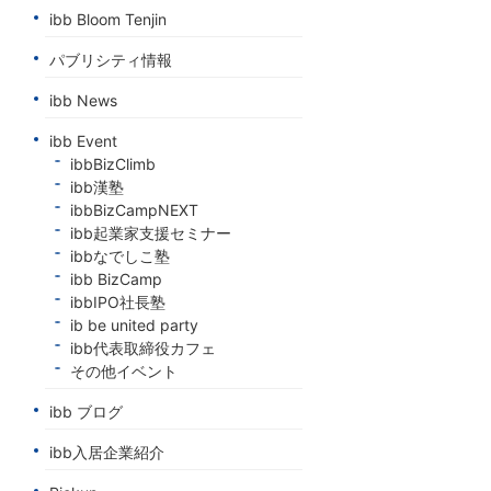
ibb Bloom Tenjin
パブリシティ情報
ibb News
ibb Event
ibbBizClimb
ibb漢塾
ibbBizCampNEXT
ibb起業家支援セミナー
ibbなでしこ塾
ibb BizCamp
ibbIPO社長塾
ib be united party
ibb代表取締役カフェ
その他イベント
ibb ブログ
ibb入居企業紹介