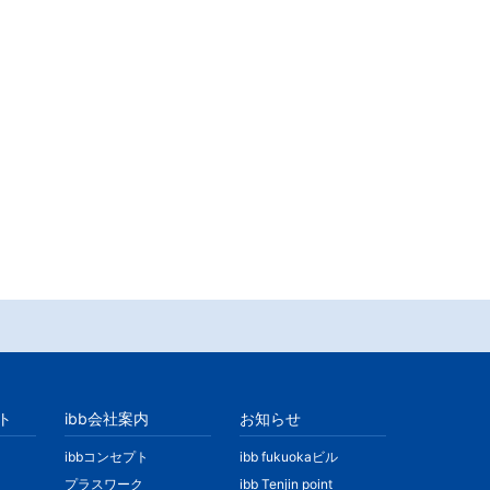
ト
ibb会社案内
お知らせ
ibbコンセプト
ibb fukuokaビル
プラスワーク
ibb Tenjin point