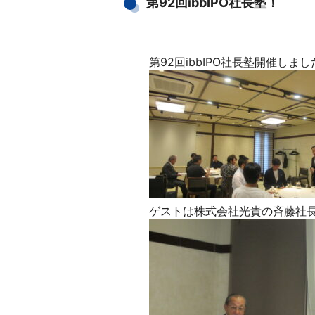
第92回ibbIPO社長塾！
第92回ibbIPO社長塾開催しまし
ゲストは株式会社光貴の斉藤社