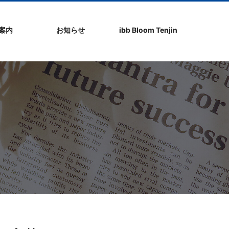
社案内
お知らせ
ibb Bloom Tenjin
ト
ク
問
ップ
ーポリシ
プ
ibb fukuokaビル
ibb Bloom Tenjin
ibb News
ibb Event
ibb ブログ
ibb入居企業紹介
パブリシティ情報
pickup
ibb BizCamper File
ibb Tenjin point
ibb起業家支援セミ
ibbなでしこ塾
ibb BizCamp
ibb社長塾
ib be united party
ibb代表取締役カフ
その他イベント
建物概要
お問い合わせ
ナー
ェ