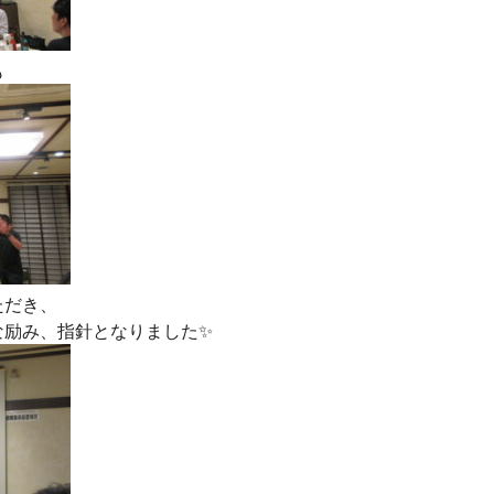
も
ただき、
な励み、指針となりました✨