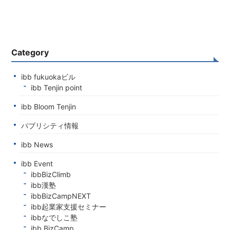
Category
ibb fukuokaビル
ibb Tenjin point
ibb Bloom Tenjin
パブリシティ情報
ibb News
ibb Event
ibbBizClimb
ibb漢塾
ibbBizCampNEXT
ibb起業家支援セミナー
ibbなでしこ塾
ibb BizCamp