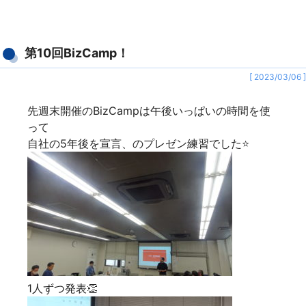
第10回BizCamp！
[ 2023/03/06 ]
先週末開催のBizCampは午後いっぱいの時間を使
って
自社の5年後を宣言、のプレゼン練習でした⭐
1人ずつ発表👏