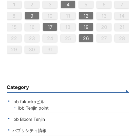
5
3
5
4
2
5
3
6
4
6
2
2
5
3
6
4
2
5
3
4
3
5
3
6
2
4
2
5
5
4
6
2
4
3
5
3
6
6
2
5
3
5
4
6
2
4
3
6
4
6
2
5
3
5
2
5
3
6
4
2
5
3
3
6
2
4
2
5
3
6
4
4
3
5
3
6
2
4
2
5
5
4
6
2
4
3
5
3
6
3
6
4
6
2
5
3
5
4
2
5
6
4
6
2
2
5
3
6
4
2
5
3
3
6
2
4
2
5
3
4
5
6
2
4
3
5
3
6
5
5
6
6
7
7
7
7
7
7
7
7
7
7
7
7
7
7
7
7
7
7
7
7
7
7
7
7
7
1
1
1
1
1
1
1
1
1
1
1
1
1
1
1
1
1
1
1
1
1
1
1
1
1
1
1
1
2
3
4
5
6
7
2
4
0
2
4
2
4
0
3
3
2
0
3
4
2
4
0
4
0
2
0
3
4
2
2
3
4
0
2
0
3
3
2
4
0
2
3
4
0
3
3
2
4
0
2
2
0
3
4
2
4
0
0
3
4
2
0
3
4
0
2
0
3
4
2
2
3
4
0
2
0
3
4
0
3
3
2
4
0
2
4
2
4
3
3
2
0
3
4
2
4
0
0
3
4
2
0
2
3
0
2
0
3
2
4
2
3
3
1
1
1
1
1
1
1
1
1
1
1
1
1
1
1
1
1
1
1
1
1
1
1
1
8
8
9
8
9
9
8
8
9
8
9
9
8
9
8
9
8
9
8
9
8
9
8
8
9
9
9
8
8
8
9
9
8
9
8
8
9
8
8
9
8
9
9
8
8
9
9
9
8
8
8
9
8
9
10
11
12
13
14
0
0
0
0
0
0
0
0
0
0
0
0
0
0
0
0
0
0
0
0
0
0
0
0
0
0
9
1
9
5
5
8
1
6
9
1
5
8
6
6
9
5
5
8
1
6
9
1
8
1
9
5
6
8
1
6
9
9
5
8
6
8
1
9
5
6
9
1
9
5
8
6
8
1
5
8
6
9
1
9
5
6
9
5
5
8
1
6
9
1
6
8
1
6
9
5
5
8
8
1
9
5
6
8
1
6
9
9
5
8
6
8
1
9
5
1
5
8
6
9
1
9
5
5
8
1
6
9
1
5
8
6
6
9
5
5
8
1
6
9
1
6
8
1
6
9
5
5
8
9
5
6
8
9
9
1
9
7
7
7
7
7
7
7
7
7
7
7
7
7
7
7
7
7
7
7
7
7
7
7
7
7
7
7
15
16
17
18
19
20
21
6
8
4
6
2
2
5
8
3
6
8
4
2
5
3
3
6
2
4
2
5
8
3
6
8
4
5
8
4
6
2
4
3
5
8
3
6
6
2
5
3
5
8
4
6
2
4
3
6
8
4
6
2
5
3
5
8
4
2
5
3
6
8
4
6
2
3
6
2
4
2
5
8
3
6
8
4
4
3
5
8
3
6
2
4
2
5
5
8
4
6
2
4
3
5
8
3
6
6
2
5
3
5
8
4
6
2
4
8
4
2
5
3
6
8
4
6
2
2
5
8
3
6
8
2
5
3
3
6
2
4
2
5
8
3
6
8
4
4
3
5
8
3
6
2
4
2
5
6
2
3
5
4
6
4
6
8
6
7
7
7
7
7
7
7
7
7
7
7
7
7
7
7
7
7
7
7
7
7
7
7
7
7
7
22
23
24
25
26
27
28
9
0
9
0
9
9
0
9
0
0
9
0
9
0
9
0
9
0
9
9
9
0
0
0
9
9
9
0
0
9
0
9
9
0
9
0
9
0
9
9
0
0
0
9
9
9
0
1
1
1
1
1
1
1
1
1
1
1
1
1
1
1
29
30
31
Category
ibb fukuokaビル
ibb Tenjin point
ibb Bloom Tenjin
パブリシティ情報