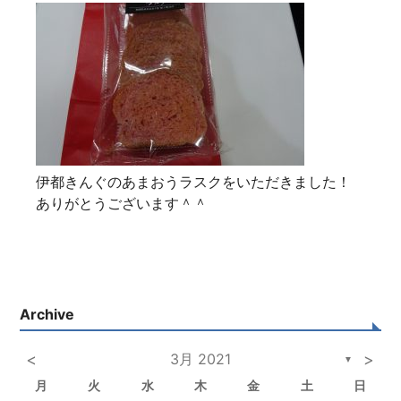
伊都きんぐのあまおうラスクをいただきました！
ありがとうございます＾＾
Archive
<
3月 2021
>
▼
月
火
水
木
金
土
日