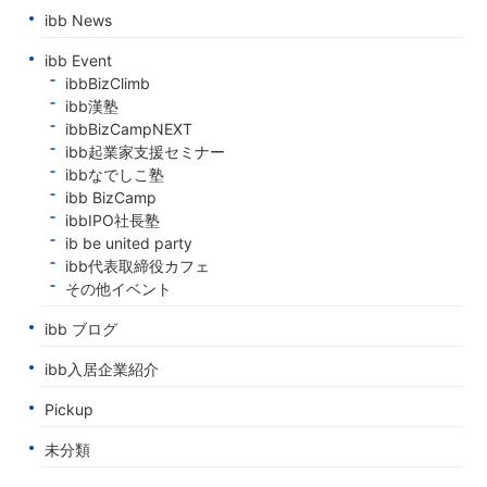
ibb News
ibb Event
ibbBizClimb
ibb漢塾
ibbBizCampNEXT
ibb起業家支援セミナー
ibbなでしこ塾
ibb BizCamp
ibbIPO社長塾
ib be united party
ibb代表取締役カフェ
その他イベント
ibb ブログ
ibb入居企業紹介
Pickup
未分類