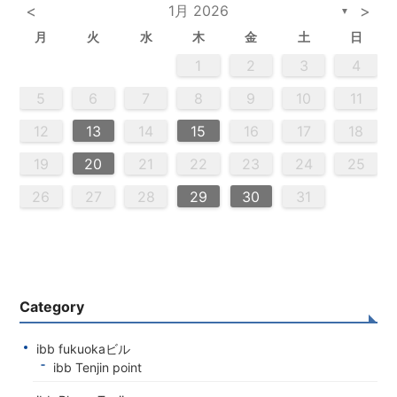
<
1月 2026
>
▼
月
火
水
木
金
土
日
2
5
3
5
2
5
3
6
4
6
2
2
5
3
6
4
2
5
3
4
3
5
3
6
2
4
2
5
5
4
6
2
4
3
5
3
6
6
2
5
3
5
4
6
2
4
3
6
4
6
2
5
3
5
2
5
3
6
4
2
5
3
3
6
2
4
2
5
3
6
4
4
3
5
3
6
2
4
2
5
5
4
6
2
4
3
5
3
6
3
6
4
6
2
5
3
5
4
2
5
6
4
6
2
2
5
3
6
4
2
5
3
3
6
2
4
2
5
3
4
5
6
2
4
3
5
3
6
5
5
6
6
7
7
7
7
7
7
7
7
7
7
7
7
7
7
7
7
7
7
7
7
7
7
7
7
7
7
1
1
1
1
1
1
1
1
1
1
1
1
1
1
1
1
1
1
1
1
1
1
1
1
1
1
1
1
2
3
4
2
4
0
2
4
2
4
0
3
3
2
0
3
4
2
4
0
4
0
2
0
3
4
2
2
3
4
0
2
0
3
3
2
4
0
2
3
4
4
0
3
3
2
4
0
2
2
0
3
4
2
4
0
0
3
4
2
0
3
4
0
2
0
3
4
2
2
3
4
0
2
0
3
4
0
3
3
2
4
0
2
4
2
4
3
3
2
0
3
4
2
4
0
0
3
4
2
0
2
3
0
2
0
3
2
4
2
3
3
1
1
1
1
1
1
1
1
1
1
1
1
1
1
1
1
1
1
1
1
1
1
1
9
8
8
9
8
9
9
8
8
9
8
9
9
8
9
8
9
8
9
8
9
8
9
8
8
9
9
9
8
8
8
9
9
8
9
8
8
9
8
8
9
8
9
9
8
8
9
9
9
8
8
8
9
5
6
7
8
9
10
11
0
0
0
0
0
0
0
0
0
0
0
0
0
0
0
0
0
0
0
0
0
0
0
0
0
0
6
9
1
9
5
5
1
6
9
1
5
8
6
6
9
5
5
8
1
6
9
1
8
1
9
5
6
8
1
6
9
9
5
8
6
8
1
9
5
6
9
1
9
5
8
6
8
1
1
5
8
6
9
1
9
5
6
9
5
5
8
1
6
9
1
6
8
1
6
9
5
5
8
8
1
9
5
6
8
1
6
9
9
5
8
6
8
1
9
5
1
5
8
6
9
1
9
5
5
8
1
6
9
1
5
8
6
6
9
5
5
8
1
6
9
1
6
8
1
6
9
5
5
8
9
5
6
8
9
9
1
9
7
7
7
7
7
7
7
7
7
7
7
7
7
7
7
7
7
7
7
7
7
7
7
7
7
7
7
12
13
14
15
16
17
18
3
6
8
4
6
2
2
8
3
6
8
4
2
5
3
3
6
2
4
2
5
8
3
6
8
4
5
8
4
6
2
4
3
5
8
3
6
6
2
5
3
5
8
4
6
2
4
3
6
8
4
6
2
5
3
5
8
8
4
2
5
3
6
8
4
6
2
3
6
2
4
2
5
8
3
6
8
4
4
3
5
8
3
6
2
4
2
5
5
8
4
6
2
4
3
5
8
3
6
6
2
5
3
5
8
4
6
2
4
8
4
2
5
3
6
8
4
6
2
2
5
8
3
6
8
2
5
3
3
6
2
4
2
5
8
3
6
8
4
4
3
5
8
3
6
2
4
2
5
6
2
3
5
4
6
4
6
8
6
7
7
7
7
7
7
7
7
7
7
7
7
7
7
7
7
7
7
7
7
7
7
7
7
7
7
19
20
21
22
23
24
25
0
9
0
9
0
9
9
0
9
0
0
9
0
9
0
9
0
9
0
9
9
9
0
0
0
9
9
9
0
0
9
0
9
9
0
9
0
9
0
9
9
0
0
0
9
9
9
0
1
1
1
1
1
1
1
1
1
1
1
1
1
1
1
26
27
28
29
30
31
Category
ibb fukuokaビル
ibb Tenjin point