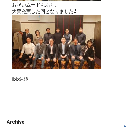
お祝いムードもあり、
大変充実した回となりました🎉
ibb深澤
Archive