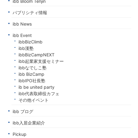
ibb Bloom Tenjin
パブリシティ情報
ibb News
ibb Event
ibbBizClimb
ibb漢塾
ibbBizCampNEXT
ibb起業家支援セミナー
ibbなでしこ塾
ibb BizCamp
ibbIPO社長塾
ib be united party
ibb代表取締役カフェ
その他イベント
ibb ブログ
ibb入居企業紹介
Pickup