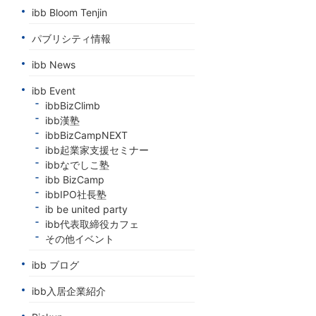
ibb Bloom Tenjin
パブリシティ情報
ibb News
ibb Event
ibbBizClimb
ibb漢塾
ibbBizCampNEXT
ibb起業家支援セミナー
ibbなでしこ塾
ibb BizCamp
ibbIPO社長塾
ib be united party
ibb代表取締役カフェ
その他イベント
ibb ブログ
ibb入居企業紹介