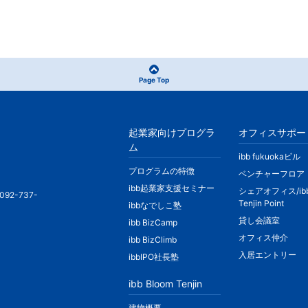
Page Top
起業家向けプログラ
オフィスサポー
ム
ibb fukuokaビル
プログラムの特徴
ベンチャーフロア
ibb起業家支援セミナー
シェアオフィス/ib
092-737-
Tenjin Point
ibbなでしこ塾
貸し会議室
ibb BizCamp
オフィス仲介
ibb BizClimb
入居エントリー
ibbIPO社長塾
ibb Bloom Tenjin
建物概要