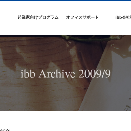
起業家向けプログラム
オフィスサポート
ibb会
プログラムの特徴
ibb起業家支援セミ
ibbなでしこ塾
ibb BizCamp
ibb BizClimb
ibbIPO社長塾
ibb fukuokaビル
ベンチャーフロア
シェアオフィス/ibb
貸し会議室
オフィス仲介
入居エントリー
ibbコンセプ
プラスワー
IPO企業
よくある質
会社概要/マ
プライバシ
サイトマッ
ナー
Tenjin Point
ー
ibb Archive 2009/9