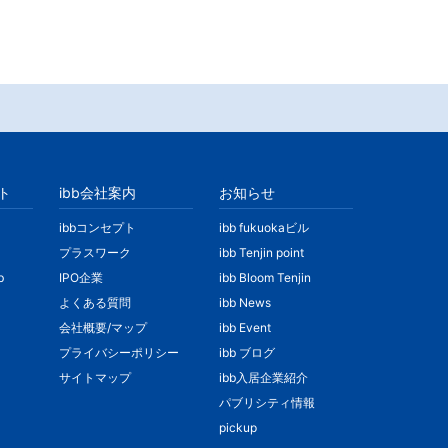
ト
ibb会社案内
お知らせ
ibbコンセプト
ibb fukuokaビル
プラスワーク
ibb Tenjin point
b
IPO企業
ibb Bloom Tenjin
よくある質問
ibb News
会社概要/マップ
ibb Event
プライバシーポリシー
ibb ブログ
サイトマップ
ibb入居企業紹介
パブリシティ情報
pickup