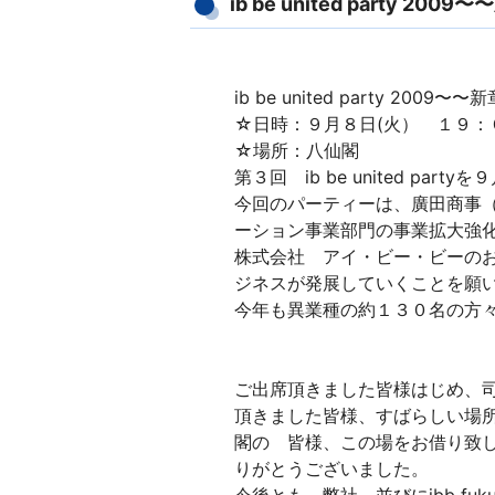
ib be united party 200
ib be united party 2009〜
☆日時：９月８日(火） １９：
☆場所：八仙閣
第３回 ib be united pa
今回のパーティーは、廣田商事（株）が
ーション事業部門の事業拡大強
株式会社 アイ・ビー・ビーの
ジネスが発展していくことを願
今年も異業種の約１３０名の方
ご出席頂きました皆様はじめ、
頂きました皆様、すばらしい場
閣の 皆様、この場をお借り致
りがとうございました。