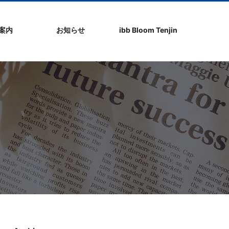
社案内
お知らせ
ibb Bloom Tenjin
ト
ク
問
ップ
ーポリシ
プ
ibb fukuokaビル
ibb Bloom Tenjin
ibb News
ibb Event
ibb ブログ
ibb入居企業紹介
パブリシティ情報
pickup
ibb BizCamper File
ibb Tenjin point
ibb起業家支援セミ
ibbなでしこ塾
ibb BizCamp
ibb社長塾
ib be united party
ibb代表取締役カフ
その他イベント
建物概要
お問い合わせ
ナー
ェ