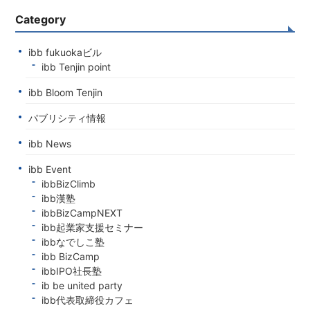
Category
ibb fukuokaビル
ibb Tenjin point
ibb Bloom Tenjin
パブリシティ情報
ibb News
ibb Event
ibbBizClimb
ibb漢塾
ibbBizCampNEXT
ibb起業家支援セミナー
ibbなでしこ塾
ibb BizCamp
ibbIPO社長塾
ib be united party
ibb代表取締役カフェ