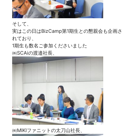
そして、
実はこの日はBizCamp第1期生との懇親会も企画さ
れており、
1期生も数名ご参加くださいました
㈱SCAiの渡邉社長、
㈱MIKIファニットの太刀山社長、