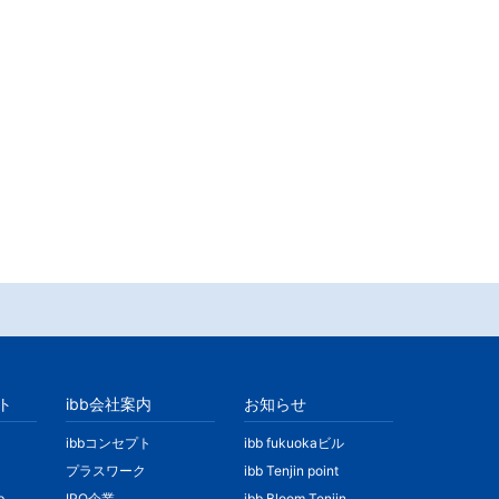
ト
ibb会社案内
お知らせ
ibbコンセプト
ibb fukuokaビル
プラスワーク
ibb Tenjin point
b
IPO企業
ibb Bloom Tenjin