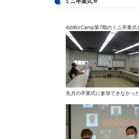
ミニ卒業式☆
ibbBizCamp第7期のミニ卒業
先月の卒業式に参加できなかった