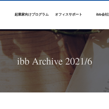
起業家向けプログラム
オフィスサポート
ibb会
プログラムの特徴
ibb起業家支援セミ
ibbなでしこ塾
ibb BizCamp
ibb BizClimb
ibbIPO社長塾
ibb fukuokaビル
ベンチャーフロア
シェアオフィス/ibb
貸し会議室
オフィス仲介
入居エントリー
ibbコンセプ
プラスワー
IPO企業
よくある質
会社概要/マ
プライバシ
サイトマッ
ナー
Tenjin Point
ー
ibb Archive 2021/6