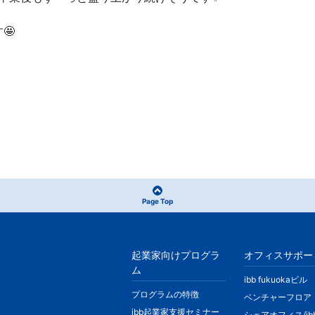
🤩
Page Top
起業家向けプログラ
オフィスサポー
ム
ibb fukuokaビル
プログラムの特徴
ベンチャーフロア
ibb起業家支援セミナー
シェアオフィス/ib