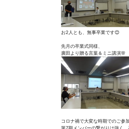
お2人とも、無事卒業です😊
先月の卒業式同様、
廣田より贈る言葉＆ミニ講演🌸
コロナ禍で大変な時期でのご参
第7期メンバーの繋がりは強く、