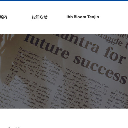
社案内
お知らせ
ibb Bloom Tenjin
ト
ク
問
ップ
ーポリシ
プ
ibb fukuokaビル
ibb Bloom Tenjin
ibb News
ibb Event
ibb ブログ
ibb入居企業紹介
パブリシティ情報
pickup
ibb BizCamper File
ibb Tenjin point
ibb起業家支援セミ
ibbなでしこ塾
ibb BizCamp
ibb社長塾
ib be united party
ibb代表取締役カフ
その他イベント
建物概要
お問い合わせ
ナー
ェ