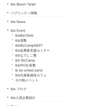
ibb Bloom Tenjin
パブリシティ情報
ibb News
ibb Event
ibbBizClimb
ibb漢塾
ibbBizCampNEXT
ibb起業家支援セミナー
ibbなでしこ塾
ibb BizCamp
ibbIPO社長塾
ib be united party
ibb代表取締役カフェ
その他イベント
ibb ブログ
ibb入居企業紹介