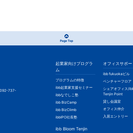
Page Top
起業家向けプログラ
オフィスサポー
ム
ibb fukuokaビル
プログラムの特徴
ベンチャーフロア
ibb起業家支援セミナー
シェアオフィス/ib
092-737-
Tenjin Point
ibbなでしこ塾
貸し会議室
ibb BizCamp
オフィス仲介
ibb BizClimb
入居エントリー
ibbIPO社長塾
ibb Bloom Tenjin