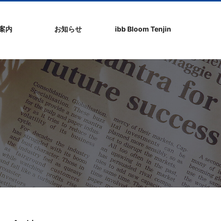
社案内
お知らせ
ibb Bloom Tenjin
ト
ク
問
ップ
ーポリシ
プ
ibb fukuokaビル
ibb Bloom Tenjin
ibb News
ibb Event
ibb ブログ
ibb入居企業紹介
パブリシティ情報
pickup
ibb BizCamper File
ibb Tenjin point
ibb起業家支援セミ
ibbなでしこ塾
ibb BizCamp
ibb社長塾
ib be united party
ibb代表取締役カフ
その他イベント
建物概要
お問い合わせ
ナー
ェ