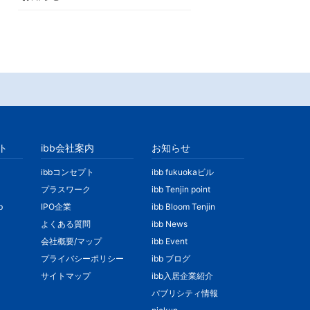
ト
ibb会社案内
お知らせ
ibbコンセプト
ibb fukuokaビル
プラスワーク
ibb Tenjin point
b
IPO企業
ibb Bloom Tenjin
よくある質問
ibb News
会社概要/マップ
ibb Event
プライバシーポリシー
ibb ブログ
サイトマップ
ibb入居企業紹介
パブリシティ情報