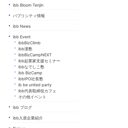
ibb Bloom Tenjin
パブリシティ情報
ibb News
ibb Event
ibbBizClimb
ibb漢塾
ibbBizCampNEXT
ibb起業家支援セミナー
ibbなでしこ塾
ibb BizCamp
ibbIPO社長塾
ib be united party
ibb代表取締役カフェ
その他イベント
ibb ブログ
ibb入居企業紹介