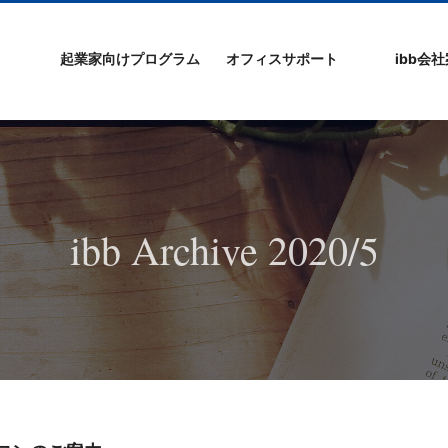
起業家向けプログラム
オフィスサポート
ibb会
プログラムの特徴
ibb起業家支援セミ
ibbなでしこ塾
ibb BizCamp
ibb BizClimb
ibbIPO社長塾
ibb fukuokaビル
ベンチャーフロア
シェアオフィス/ibb
貸し会議室
オフィス仲介
入居エントリー
ibbコンセプ
プラスワー
IPO企業
よくある質
会社概要/マ
プライバシ
サイトマッ
ナー
Tenjin Point
ー
ibb Archive 2020/5