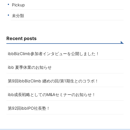
Pickup
未分類
Recent posts
ibbBizClimb参加者インタビューを公開しました！
ibb 夏季休業のお知らせ
第9回ibbBizClimb 纏めの回/第1期生とのコラボ！
ibb成長戦略としてのM&Aセミナーのお知らせ！
第92回ibbIPO社長塾！