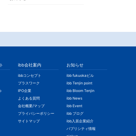
ト
ibb会社案内
お知らせ
ibbコンセプト
ibb fukuokaビル
プラスワーク
ibb Tenjin point
b
IPO企業
ibb Bloom Tenjin
よくある質問
ibb News
会社概要/マップ
ibb Event
プライバシーポリシー
ibb ブログ
サイトマップ
ibb入居企業紹介
パブリシティ情報