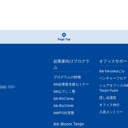
Page Top
起業家向けプログラ
オフィスサポー
ム
ibb fukuokaビル
プログラムの特徴
ベンチャーフロア
ibb起業家支援セミナー
シェアオフィス/ib
092-737-
Tenjin Point
ibbなでしこ塾
貸し会議室
ibb BizCamp
オフィス仲介
ibb BizClimb
入居エントリー
ibbIPO社長塾
ibb Bloom Tenjin