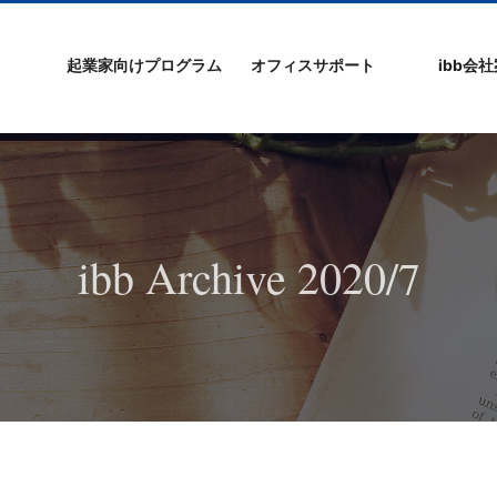
起業家向けプログラム
オフィスサポート
ibb会
プログラムの特徴
ibb起業家支援セミ
ibbなでしこ塾
ibb BizCamp
ibb BizClimb
ibbIPO社長塾
ibb fukuokaビル
ベンチャーフロア
シェアオフィス/ibb
貸し会議室
オフィス仲介
入居エントリー
ibbコンセプ
プラスワー
IPO企業
よくある質
会社概要/マ
プライバシ
サイトマッ
ナー
Tenjin Point
ー
ibb Archive 2020/7