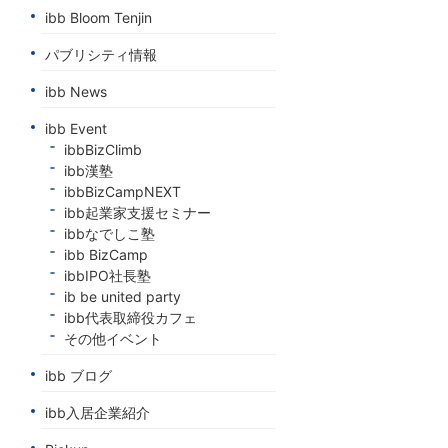
ibb Bloom Tenjin
パブリシティ情報
ibb News
ibb Event
ibbBizClimb
ibb漢塾
ibbBizCampNEXT
ibb起業家支援セミナー
ibbなでしこ塾
ibb BizCamp
ibbIPO社長塾
ib be united party
ibb代表取締役カフェ
その他イベント
ibb ブログ
ibb入居企業紹介