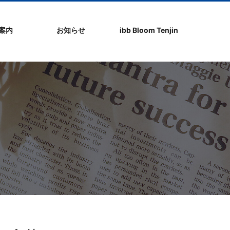
社案内
お知らせ
ibb Bloom Tenjin
ト
ク
問
ップ
ーポリシ
プ
ibb fukuokaビル
ibb Bloom Tenjin
ibb News
ibb Event
ibb ブログ
ibb入居企業紹介
パブリシティ情報
pickup
ibb BizCamper File
ibb Tenjin point
ibb起業家支援セミ
ibbなでしこ塾
ibb BizCamp
ibb社長塾
ib be united party
ibb代表取締役カフ
その他イベント
建物概要
お問い合わせ
ナー
ェ