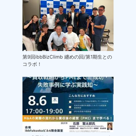
第9回ibbBizClimb 纏めの回/第1期生との
コラボ！