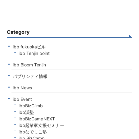
Category
ibb fukuokaビル
ibb Tenjin point
ibb Bloom Tenjin
パブリシティ情報
ibb News
ibb Event
ibbBizClimb
ibb漢塾
ibbBizCampNEXT
ibb起業家支援セミナー
ibbなでしこ塾
ibb BizCamp