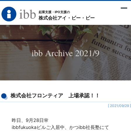
起業支援・IPO支援の
株式会社アイ・ビー・ビー
ibb Archive 2021/9
株式会社フロンティア 上場承認！！
[ 2021/09/29 ]
昨日、9月28日🌸
ibbfukuokaビルご入居中、かつibb社長塾にて