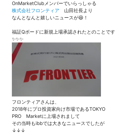
OnMarketClubメンバーでいらっしゃる
株式会社フロンティア
山田社長より
なんとなんと嬉しいニュースが😆！
福証Qボードに新規上場承認されたとのことです
✨✨✨
フロンティアさんは、
2018年にプロ投資家向け市場であるTOKYO
PRO Marketに上場されまして
その当時もibbでは大きなニュースでしたが
↓↓↓