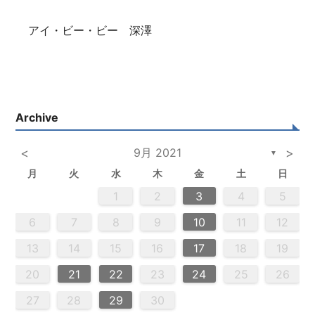
アイ・ビー・ビー 深澤
Archive
<
9月 2021
>
▼
月
火
水
木
金
土
日
2
5
3
5
4
2
5
3
6
4
6
2
2
5
3
6
4
2
5
3
4
3
5
3
6
2
4
2
5
5
4
6
2
4
3
5
3
6
6
2
5
3
4
6
2
4
3
6
4
6
2
5
3
5
2
5
3
6
4
2
5
3
3
6
2
4
2
5
3
6
4
4
3
5
3
6
2
4
2
5
5
4
6
2
4
3
5
3
6
3
6
4
6
2
5
3
5
4
2
5
6
4
6
2
2
5
3
6
4
2
5
3
3
6
2
4
2
5
3
4
5
6
2
4
3
5
3
6
5
5
6
6
7
7
7
7
7
7
7
7
7
7
7
7
7
7
7
7
7
7
7
7
7
7
7
7
7
7
1
1
1
1
1
1
1
1
1
1
1
1
1
1
1
1
1
1
1
1
1
1
1
1
1
1
1
1
2
3
4
5
2
4
0
2
4
2
4
0
3
3
2
0
3
4
2
4
0
4
0
2
0
3
4
2
2
3
4
0
2
0
3
3
2
4
0
3
4
4
0
3
3
2
4
0
2
2
0
3
4
2
4
0
0
3
4
2
0
3
4
0
2
0
3
4
2
2
3
4
0
2
0
3
4
0
3
3
2
4
0
2
4
2
4
3
3
2
0
3
4
2
4
0
0
3
4
2
0
2
3
0
2
0
3
2
4
2
3
3
1
1
1
1
1
1
1
1
1
1
1
1
1
1
1
1
1
1
1
1
1
1
1
1
9
8
8
9
8
9
9
8
8
9
8
9
9
8
9
8
9
8
9
8
9
8
9
8
8
9
9
9
8
8
8
9
9
8
9
8
8
9
8
8
9
8
9
9
8
8
9
9
9
8
8
8
9
6
7
8
9
10
11
12
0
0
0
0
0
0
0
0
0
0
0
0
0
0
0
0
0
0
0
0
0
0
0
0
0
0
6
9
1
9
5
5
8
1
6
9
1
5
8
6
6
9
5
5
8
1
6
9
1
8
1
9
5
6
8
1
6
9
9
5
8
6
8
1
9
5
6
9
1
5
8
6
8
1
1
5
8
6
9
1
9
5
6
9
5
5
8
1
6
9
1
6
8
1
6
9
5
5
8
8
1
9
5
6
8
1
6
9
9
5
8
6
8
1
9
5
1
5
8
6
9
1
9
5
5
8
1
6
9
1
5
8
6
6
9
5
5
8
1
6
9
1
6
8
1
6
9
5
5
8
9
5
6
8
9
9
1
9
7
7
7
7
7
7
7
7
7
7
7
7
7
7
7
7
7
7
7
7
7
7
7
7
7
7
7
13
14
15
16
17
18
19
3
6
8
4
6
2
2
5
8
3
6
8
4
2
5
3
3
6
2
4
2
5
8
3
6
8
4
5
8
4
6
2
4
3
5
8
3
6
6
2
5
3
5
8
4
6
2
4
3
6
8
4
2
5
3
5
8
8
4
2
5
3
6
8
4
6
2
3
6
2
4
2
5
8
3
6
8
4
4
3
5
8
3
6
2
4
2
5
5
8
4
6
2
4
3
5
8
3
6
6
2
5
3
5
8
4
6
2
4
8
4
2
5
3
6
8
4
6
2
2
5
8
3
6
8
2
5
3
3
6
2
4
2
5
8
3
6
8
4
4
3
5
8
3
6
2
4
2
5
6
2
3
5
4
6
4
6
8
6
7
7
7
7
7
7
7
7
7
7
7
7
7
7
7
7
7
7
7
7
7
7
7
7
7
7
20
21
22
23
24
25
26
0
9
0
9
0
9
9
0
9
0
0
9
0
9
0
9
0
9
0
9
9
9
0
0
0
9
9
9
0
0
9
0
9
9
0
9
0
9
0
9
9
0
0
0
9
9
9
0
1
1
1
1
1
1
1
1
1
1
1
1
1
1
1
27
28
29
30