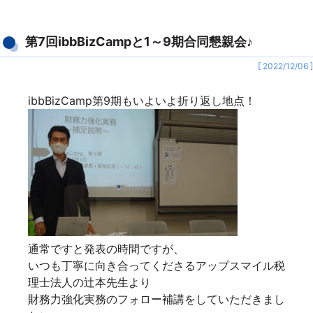
第7回ibbBizCampと1～9期合同懇親会♪
[ 2022/12/06 ]
ibbBizCamp第9期もいよいよ折り返し地点！
通常ですと発表の時間ですが、
いつも丁寧に向き合ってくださるアップスマイル税
理士法人の辻本先生より
財務力強化実務のフォロー補講をしていただきまし