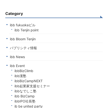
Category
ibb fukuokaビル
ibb Tenjin point
ibb Bloom Tenjin
パブリシティ情報
ibb News
ibb Event
ibbBizClimb
ibb漢塾
ibbBizCampNEXT
ibb起業家支援セミナー
ibbなでしこ塾
ibb BizCamp
ibbIPO社長塾
ib be united party