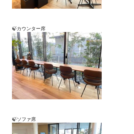
🍃カウンター席
🍃ソファ席