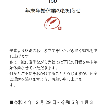
平素より格別のお引き立てをいただき厚く御礼を申
し上げます。
さて、誠に勝手ながら弊社では下記の日程を年末年
始休業させていただきます。
何かとご不便をおかけすることと存じますが、何卒
ご理解を賜りますよう、お願い申し上げま
す。
■令和 4 年 12 月 29 日～令和 5 年 1 月 3