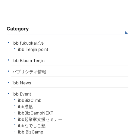
Category
ibb fukuokaビル
ibb Tenjin point
ibb Bloom Tenjin
パブリシティ情報
ibb News
ibb Event
ibbBizClimb
ibb漢塾
ibbBizCampNEXT
ibb起業家支援セミナー
ibbなでしこ塾
ibb BizCamp