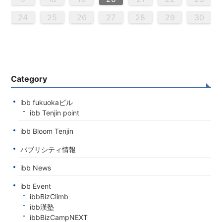
0
9
0
9
0
9
9
0
9
0
0
9
0
9
0
9
0
9
0
9
9
9
0
0
9
9
9
0
0
9
0
9
9
0
9
0
9
0
9
9
0
0
0
9
9
9
0
1
1
1
1
1
1
1
1
1
1
1
1
1
1
1
24
25
26
27
28
29
30
Category
ibb fukuokaビル
ibb Tenjin point
ibb Bloom Tenjin
パブリシティ情報
ibb News
ibb Event
ibbBizClimb
ibb漢塾
ibbBizCampNEXT