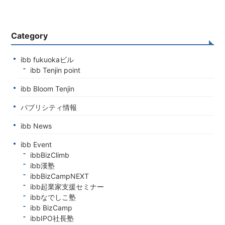
Category
ibb fukuokaビル
ibb Tenjin point
ibb Bloom Tenjin
パブリシティ情報
ibb News
ibb Event
ibbBizClimb
ibb漢塾
ibbBizCampNEXT
ibb起業家支援セミナー
ibbなでしこ塾
ibb BizCamp
ibbIPO社長塾