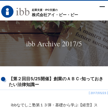
起業支援・IPO支援の
株式会社アイ・ビー・ビー
ibb Archive 2017/5
【第２回目5/25開催】創業のＡＢＣ-知っておき
たい法律知識ー
[ 2017/05/23 ]
ibbなでしこ塾第１３弾・
基礎から学ぶ【経営】ス