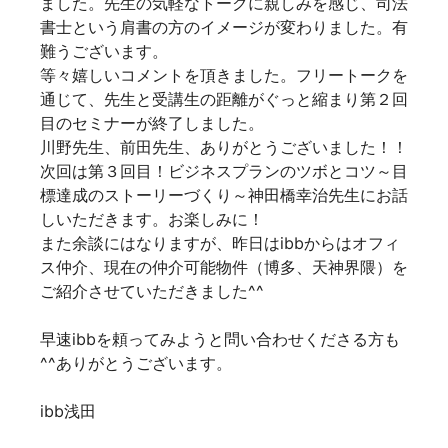
ました。先生の気軽なトークに親しみを感じ、司法
書士という肩書の方のイメージが変わりました。有
難うございます。
等々嬉しいコメントを頂きました。フリートークを
通じて、先生と受講生の距離がぐっと縮まり第２回
目のセミナーが終了しました。
川野先生、前田先生、ありがとうございました！！
次回は第３回目！ビジネスプランのツボとコツ～目
標達成のストーリーづくり～神田橋幸治先生にお話
しいただきます。お楽しみに！
また余談にはなりますが、昨日はibbからは
オフィ
ス仲介
、現在の仲介可能物件（博多、天神界隈）を
ご紹介させていただきました^^
早速ibbを頼ってみようと問い合わせくださる方も
^^ありがとうございます。
ibb浅田