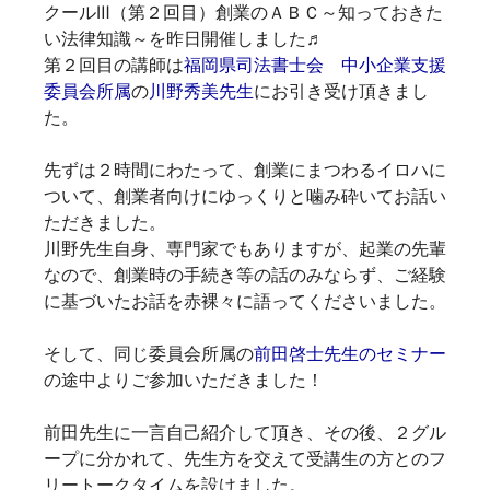
クールⅢ（第２回目）創業のＡＢＣ～知っておきた
い法律知識～
を昨日開催しました♬
第２回目の講師は
福岡県司法書士会 中小企業支援
委員会所属
の
川野秀美先生
にお引き受け頂きまし
た。
先ずは２時間にわたって、創業にまつわるイロハに
ついて、創業者向けにゆっくりと噛み砕いてお話い
ただきました。
川野先生自身、専門家でもありますが、起業の先輩
なので、創業時の手続き等の話のみならず、ご経験
に基づいたお話を赤裸々に語ってくださいました。
そして、同じ委員会所属の
前田啓士先生のセミナー
の途中よりご参加いただきました！
前田先生に一言自己紹介して頂き、その後、２グル
ープに分かれて、先生方を交えて受講生の方とのフ
リートークタイムを設けました。