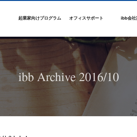
起業家向けプログラム
オフィスサポート
ibb会
プログラムの特徴
ibb起業家支援セミ
ibbなでしこ塾
ibb BizCamp
ibb BizClimb
ibbIPO社長塾
ibb fukuokaビル
ベンチャーフロア
シェアオフィス/ibb
貸し会議室
オフィス仲介
入居エントリー
ibbコンセプ
プラスワー
IPO企業
よくある質
会社概要/マ
プライバシ
サイトマッ
ナー
Tenjin Point
ー
ibb Archive 2016/10