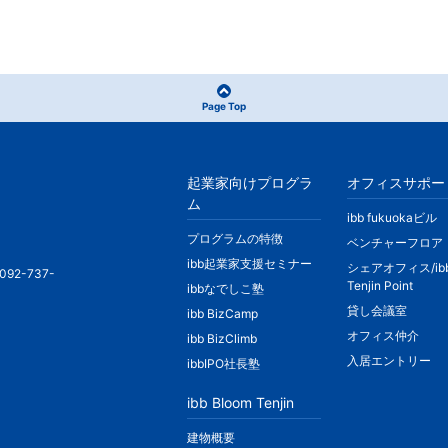
Page Top
起業家向けプログラ
オフィスサポー
ム
ibb fukuokaビル
プログラムの特徴
ベンチャーフロア
ibb起業家支援セミナー
シェアオフィス/ib
092-737-
Tenjin Point
ibbなでしこ塾
貸し会議室
ibb BizCamp
オフィス仲介
ibb BizClimb
入居エントリー
ibbIPO社長塾
ibb Bloom Tenjin
建物概要