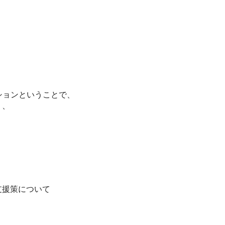
ションということで、
り、
支援策について