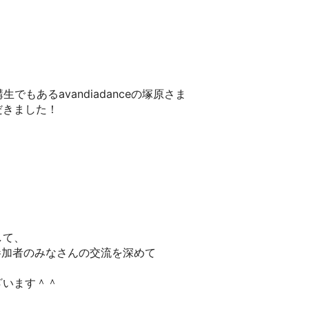
でもあるavandiadanceの塚原さま
だきました！
して、
参加者のみなさんの交流を深めて
ざいます＾＾