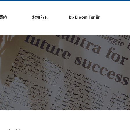
社案内
お知らせ
ibb Bloom Tenjin
ト
ク
問
ップ
ーポリシ
プ
ibb fukuokaビル
ibb Bloom Tenjin
ibb News
ibb Event
ibb ブログ
ibb入居企業紹介
パブリシティ情報
pickup
ibb BizCamper File
ibb Tenjin point
ibb起業家支援セミ
ibbなでしこ塾
ibb BizCamp
ibb社長塾
ib be united party
ibb代表取締役カフ
その他イベント
建物概要
お問い合わせ
ナー
ェ