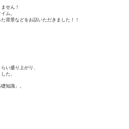
りません！
タイム。
った背景などをお話いただきました！！
くらい盛り上がり、
ました。
基礎知識」。