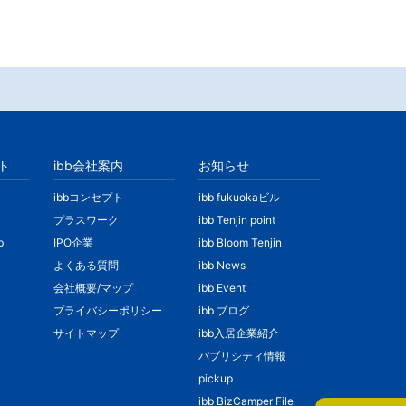
ト
ibb会社案内
お知らせ
ibbコンセプト
ibb fukuokaビル
プラスワーク
ibb Tenjin point
b
IPO企業
ibb Bloom Tenjin
よくある質問
ibb News
会社概要/マップ
ibb Event
プライバシーポリシー
ibb ブログ
サイトマップ
ibb入居企業紹介
パブリシティ情報
pickup
ibb BizCamper File