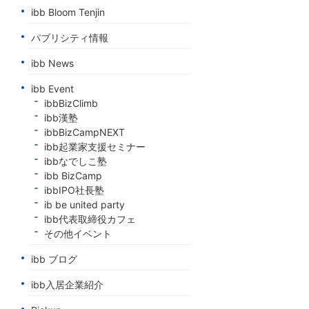
ibb Bloom Tenjin
パブリシティ情報
ibb News
ibb Event
ibbBizClimb
ibb漢塾
ibbBizCampNEXT
ibb起業家支援セミナー
ibbなでしこ塾
ibb BizCamp
ibbIPO社長塾
ib be united party
ibb代表取締役カフェ
その他イベント
ibb ブログ
ibb入居企業紹介