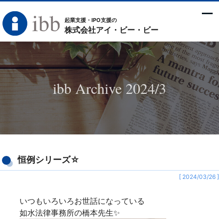
起業支援・IPO支援の
株式会社アイ・ビー・ビー
ibb Archive 2024/3
恒例シリーズ☆
[ 2024/03/26 ]
いつもいろいろお世話になっている
如水法律事務所の橋本先生✨