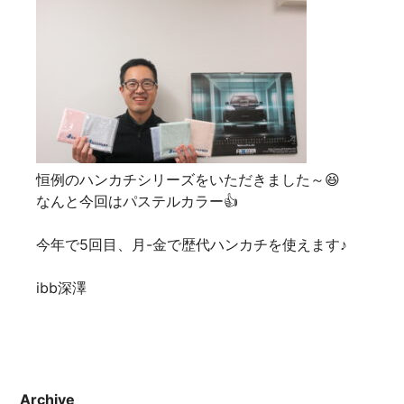
恒例のハンカチシリーズをいただきました～😆
なんと今回はパステルカラー👍
今年で5回目、月-金で歴代ハンカチを使えます♪
ibb深澤
Archive