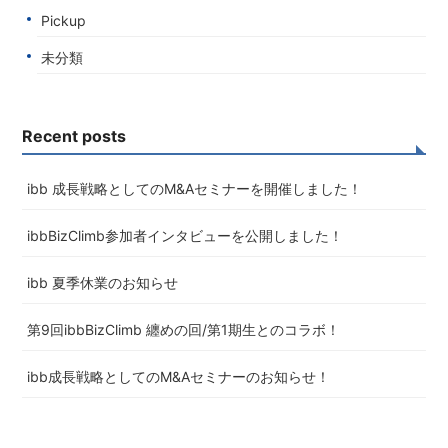
Pickup
未分類
Recent posts
ibb 成長戦略としてのM&Aセミナーを開催しました！
ibbBizClimb参加者インタビューを公開しました！
ibb 夏季休業のお知らせ
第9回ibbBizClimb 纏めの回/第1期生とのコラボ！
ibb成長戦略としてのM&Aセミナーのお知らせ！