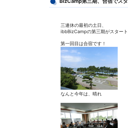
BizCamp第三期、合宿でス
三連休の最初の土日、
ibbBizCampの第三期がスタ
第一回目は合宿です！
なんと今年は、晴れ