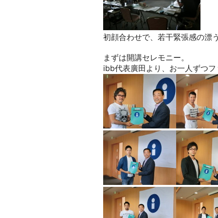
初顔合わせで、若干緊張感の漂
まずは開講セレモニー。
ibb代表廣田より、お一人ずつ