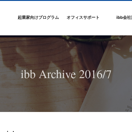
起業家向けプログラム
オフィスサポート
ibb会
プログラムの特徴
ibb起業家支援セミ
ibbなでしこ塾
ibb BizCamp
ibb BizClimb
ibbIPO社長塾
ibb fukuokaビル
ベンチャーフロア
シェアオフィス/ibb
貸し会議室
オフィス仲介
入居エントリー
ibbコンセプ
プラスワー
IPO企業
よくある質
会社概要/マ
プライバシ
サイトマッ
ナー
Tenjin Point
ー
ibb Archive 2016/7