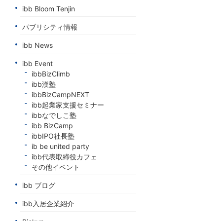
ibb Bloom Tenjin
パブリシティ情報
ibb News
ibb Event
ibbBizClimb
ibb漢塾
ibbBizCampNEXT
ibb起業家支援セミナー
ibbなでしこ塾
ibb BizCamp
ibbIPO社長塾
ib be united party
ibb代表取締役カフェ
その他イベント
ibb ブログ
ibb入居企業紹介