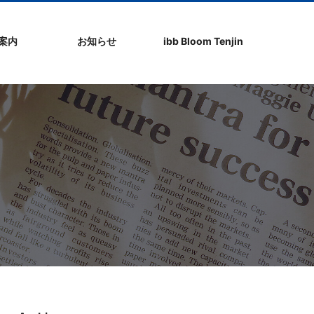
社案内
お知らせ
ibb Bloom Tenjin
ト
ク
問
ップ
ーポリシ
プ
ibb fukuokaビル
ibb Bloom Tenjin
ibb News
ibb Event
ibb ブログ
ibb入居企業紹介
パブリシティ情報
pickup
ibb BizCamper File
ibb Tenjin point
ibb起業家支援セミ
ibbなでしこ塾
ibb BizCamp
ibb社長塾
ib be united party
ibb代表取締役カフ
その他イベント
建物概要
お問い合わせ
ナー
ェ