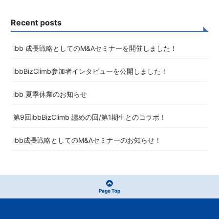
Recent posts
ibb 成長戦略としてのM&Aセミナーを開催しました！
ibbBizClimb参加者インタビューを公開しました！
ibb 夏季休業のお知らせ
第9回ibbBizClimb 纏めの回/第1期生とのコラボ！
ibb成長戦略としてのM&Aセミナーのお知らせ！
Page Top