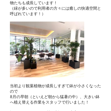
物たちも成長しています！
（緑が多いので利用者の方々には癒しの快適空間と
呼ばれています！）
当初より観葉植物が成長しすぎて鉢が小さくなった
ので
8月の早朝（といえど朝から猛暑の中）、大きい鉢
へ植え替える作業をスタッフで行いました！