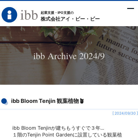
起業支援・IPO支援の
株式会社アイ・ビー・ビー
ibb Archive 2024/9
ibb Bloom Tenjin 観葉植物🪴
[ 2024/09/30 ]
ibb Bloom Tenjinが建ちもうすぐで３年...
１階のTenjin Point Gardenに設置している観葉植