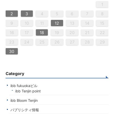
2
5
3
5
4
2
5
3
6
4
6
2
2
5
3
6
4
2
5
3
4
3
5
3
6
2
4
2
5
5
4
6
2
4
3
5
3
6
6
2
5
3
5
4
6
2
4
3
6
4
6
2
5
3
5
2
5
3
6
4
2
5
3
3
6
2
4
2
5
3
6
4
4
3
5
3
6
2
4
2
5
5
4
6
2
4
3
5
3
6
3
6
4
6
2
5
3
5
4
2
5
6
4
6
2
2
5
3
6
4
2
5
3
3
6
2
4
2
5
3
4
5
6
2
4
3
5
3
6
5
5
6
6
7
7
7
7
7
7
7
7
7
7
7
7
7
7
7
7
7
7
7
7
7
7
7
7
7
7
1
1
1
1
1
1
1
1
1
1
1
1
1
1
1
1
1
1
1
1
1
1
1
1
1
1
1
2
4
0
2
4
2
4
0
3
3
2
0
3
4
2
4
0
4
0
2
0
3
4
2
2
3
4
0
2
0
3
3
2
4
0
2
3
4
4
0
3
3
2
4
0
2
2
0
3
4
2
4
0
0
3
4
2
0
3
4
0
2
0
3
4
2
2
3
4
0
2
0
3
4
0
3
3
2
4
0
2
4
2
4
3
3
2
0
3
4
2
4
0
0
3
4
2
0
2
3
0
2
0
3
2
4
2
3
3
1
1
1
1
1
1
1
1
1
1
1
1
1
1
1
1
1
1
1
1
1
1
1
1
9
8
8
9
8
9
9
8
9
8
9
9
8
9
8
9
8
9
8
9
8
9
8
8
9
9
9
8
8
8
9
9
8
9
8
8
9
8
8
9
8
9
9
8
8
9
9
9
8
8
8
9
2
3
4
5
6
7
8
0
0
0
0
0
0
0
0
0
0
0
0
0
0
0
0
0
0
0
0
0
0
0
0
0
0
6
9
1
9
5
5
8
1
6
9
1
5
8
6
6
9
5
8
1
6
9
1
8
1
9
5
6
8
1
6
9
9
5
8
6
8
1
9
5
6
9
1
9
5
8
6
8
1
1
5
8
6
9
1
9
5
6
9
5
5
8
1
6
9
1
6
8
1
6
9
5
5
8
8
1
9
5
6
8
1
6
9
9
5
8
6
8
1
9
5
1
5
8
6
9
1
9
5
5
8
1
6
9
1
5
8
6
6
9
5
5
8
1
6
9
1
6
8
1
6
9
5
5
8
9
5
6
8
9
9
1
9
7
7
7
7
7
7
7
7
7
7
7
7
7
7
7
7
7
7
7
7
7
7
7
7
7
7
7
9
10
11
12
13
14
15
3
6
8
4
6
2
2
5
8
3
6
8
4
2
5
3
3
6
2
4
5
8
3
6
8
4
5
8
4
6
2
4
3
5
8
3
6
6
2
5
3
5
8
4
6
2
4
3
6
8
4
6
2
5
3
5
8
8
4
2
5
3
6
8
4
6
2
3
6
2
4
2
5
8
3
6
8
4
4
3
5
8
3
6
2
4
2
5
5
8
4
6
2
4
3
5
8
3
6
6
2
5
3
5
8
4
6
2
4
8
4
2
5
3
6
8
4
6
2
2
5
8
3
6
8
2
5
3
3
6
2
4
2
5
8
3
6
8
4
4
3
5
8
3
6
2
4
2
5
6
2
3
5
4
6
4
6
8
6
7
7
7
7
7
7
7
7
7
7
7
7
7
7
7
7
7
7
7
7
7
7
7
7
7
7
16
17
18
19
20
21
22
0
9
0
9
0
9
0
9
0
0
9
0
9
0
9
0
9
0
9
9
9
0
0
0
9
9
9
0
0
9
0
9
9
0
9
0
9
0
9
9
0
0
0
9
9
9
0
1
1
1
1
1
1
1
1
1
1
1
1
1
1
1
23
24
25
26
27
28
29
30
Category
ibb fukuokaビル
ibb Tenjin point
ibb Bloom Tenjin
パブリシティ情報