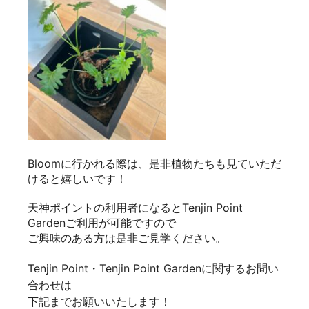
Bloomに行かれる際は、是非植物たちも見ていただ
けると嬉しいです！
天神ポイントの利用者になるとTenjin Point
Gardenご利用が可能ですので
ご興味のある方は是非ご見学ください。
Tenjin Point・Tenjin Point Gardenに関するお問い
合わせは
下記までお願いいたします！