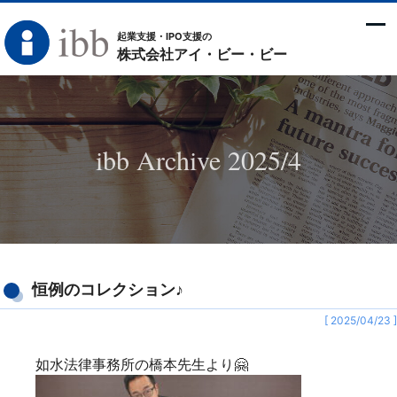
起業支援・IPO支援の
株式会社アイ・ビー・ビー
ibb Archive 2025/4
恒例のコレクション♪
[ 2025/04/23 ]
如水法律事務所の橋本先生より🤗