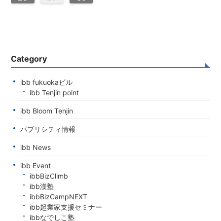
Category
ibb fukuokaビル
ibb Tenjin point
ibb Bloom Tenjin
パブリシティ情報
ibb News
ibb Event
ibbBizClimb
ibb漢塾
ibbBizCampNEXT
ibb起業家支援セミナー
ibbなでしこ塾