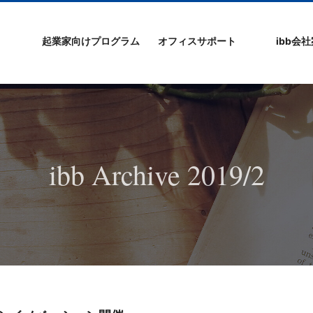
起業家向けプログラム
オフィスサポート
ibb会
プログラムの特徴
ibb起業家支援セミ
ibbなでしこ塾
ibb BizCamp
ibb BizClimb
ibbIPO社長塾
ibb fukuokaビル
ベンチャーフロア
シェアオフィス/ibb
貸し会議室
オフィス仲介
入居エントリー
ibbコンセプ
プラスワー
IPO企業
よくある質
会社概要/マ
プライバシ
サイトマッ
ナー
Tenjin Point
ー
ibb Archive 2019/2