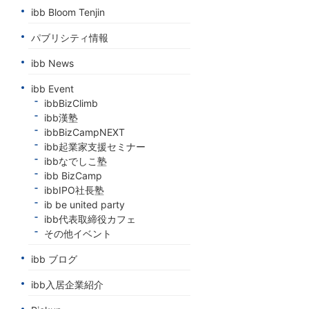
ibb Bloom Tenjin
パブリシティ情報
ibb News
ibb Event
ibbBizClimb
ibb漢塾
ibbBizCampNEXT
ibb起業家支援セミナー
ibbなでしこ塾
ibb BizCamp
ibbIPO社長塾
ib be united party
ibb代表取締役カフェ
その他イベント
ibb ブログ
ibb入居企業紹介