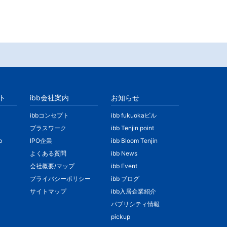
ト
ibb会社案内
お知らせ
ibbコンセプト
ibb fukuokaビル
プラスワーク
ibb Tenjin point
b
IPO企業
ibb Bloom Tenjin
よくある質問
ibb News
会社概要/マップ
ibb Event
プライバシーポリシー
ibb ブログ
サイトマップ
ibb入居企業紹介
パブリシティ情報
pickup