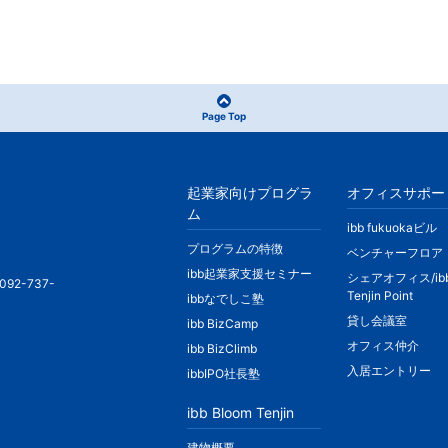
Page Top
起業家向けプログラ
オフィスサポー
ム
ibb fukuokaビル
プログラムの特徴
ベンチャーフロア
ibb起業家支援セミナー
シェアオフィス/ib
092-737-
Tenjin Point
ibbなでしこ塾
貸し会議室
ibb BizCamp
オフィス仲介
ibb BizClimb
入居エントリー
ibbIPO社長塾
ibb Bloom Tenjin
建物概要