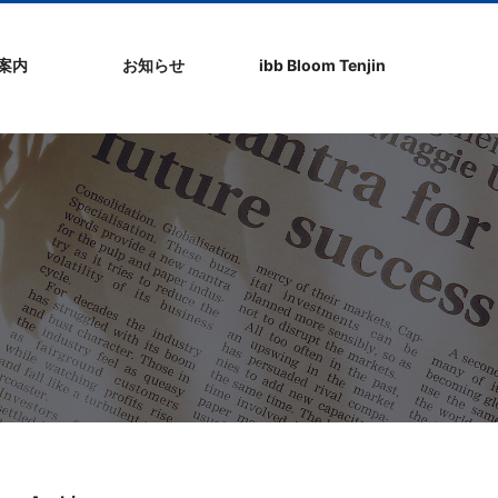
社案内
お知らせ
ibb Bloom Tenjin
ト
ク
問
ップ
ーポリシ
プ
ibb fukuokaビル
ibb Bloom Tenjin
ibb News
ibb Event
ibb ブログ
ibb入居企業紹介
パブリシティ情報
pickup
ibb BizCamper File
ibb Tenjin point
ibb起業家支援セミ
ibbなでしこ塾
ibb BizCamp
ibb社長塾
ib be united party
ibb代表取締役カフ
その他イベント
建物概要
お問い合わせ
ナー
ェ