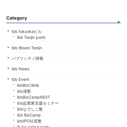
Category
ibb fukuokaビル
ibb Tenjin point
ibb Bloom Tenjin
パブリシティ情報
ibb News
ibb Event
ibbBizClimb
ibb漢塾
ibbBizCampNEXT
ibb起業家支援セミナー
ibbなでしこ塾
ibb BizCamp
ibbIPO社長塾
ib be united party