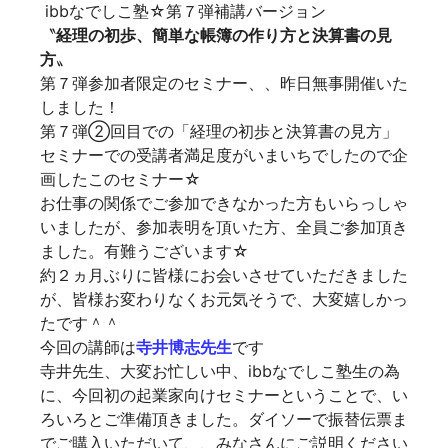
ibbなでしこ塾☆第７弾補講バージョン
〝
経理の初歩、簡単な帳簿の作り方と決算書の見
方
〟
第７弾参加者限定のセミナー、、昨日無事開催いた
しました！
第７弾②回目での「経理の初歩と決算書の見方」
セミナーでの受講者満足度がいまいちでしたので企
画したこのセミナー☆
お仕事の関係でご参加できなかった方もいらっしゃ
いましたが、参加表明を頂いた方、全員ご参加頂き
ました。有難うございます☆
約２ヵ月ぶりに皆様にお会いさせていただきました
が、皆様お変わりなくお元気そうで、大変嬉しかっ
たです＾＾
今回の講師は
寺井博志先生
です
寺井先生、大変お忙しい中、ibbなでしこ塾生の為
に、今回初の起業家向けセミナーということで、い
ろいろとご準備頂きました。ダイソーで振替伝票ま
でご購入いただいて、、みなさんにご説明ください