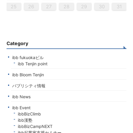
0
9
0
9
0
9
9
0
9
0
0
9
0
9
0
9
0
9
0
9
9
9
0
0
0
9
9
9
0
0
9
0
9
9
0
9
0
9
0
9
9
0
0
0
9
9
9
0
1
1
1
1
1
1
1
1
1
1
1
1
1
1
25
26
27
28
29
30
31
Category
ibb fukuokaビル
ibb Tenjin point
ibb Bloom Tenjin
パブリシティ情報
ibb News
ibb Event
ibbBizClimb
ibb漢塾
ibbBizCampNEXT
ibb起業家支援セミナー