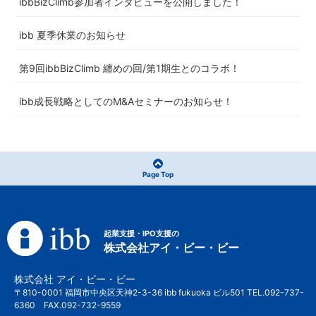
ibbBizClimb参加者インタビューを公開しました！
ibb 夏季休業のお知らせ
第9回ibbBizClimb 纏めの回/第1期生とのコラボ！
ibb成長戦略としてのM&Aセミナーのお知らせ！
Page Top
起業支援・IPO支援の
株式会社アイ・ビー・ビー
株式会社 アイ・ビー・ビー
〒810-0001 福岡市中央区天神2-3-36 ibb fukuoka ビル501 TEL.092-737-
6360 FAX.092-732-9559