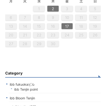
月
火
水
木
金
土
日
5
3
5
4
2
5
3
6
4
6
2
2
5
3
6
4
2
5
3
4
3
5
3
6
2
4
2
5
5
4
6
2
4
3
5
3
6
6
2
5
3
5
4
6
2
4
3
6
4
6
2
5
3
5
2
5
3
6
4
2
5
3
3
6
2
4
2
5
3
6
4
4
3
5
3
6
2
4
2
5
5
4
6
2
4
3
5
3
6
3
6
4
6
2
5
3
5
4
2
5
6
4
6
2
2
5
3
6
4
2
5
3
3
6
2
4
2
5
3
4
5
6
2
4
3
3
6
5
5
6
6
7
7
7
7
7
7
7
7
7
7
7
7
7
7
7
7
7
7
7
7
7
7
7
7
7
7
1
1
1
1
1
1
1
1
1
1
1
1
1
1
1
1
1
1
1
1
1
1
1
1
1
1
1
1
2
3
4
5
2
4
0
2
4
2
4
0
3
3
2
0
3
4
2
4
0
4
0
2
0
3
4
2
2
3
4
0
2
0
3
3
2
4
0
2
3
4
4
0
3
3
2
4
0
2
2
0
3
4
2
4
0
0
3
4
2
0
3
4
0
2
0
3
4
2
2
3
4
0
2
0
3
4
0
3
3
2
4
0
2
4
2
4
3
3
2
0
3
4
2
4
0
0
3
4
2
0
2
3
0
0
3
2
4
2
3
3
1
1
1
1
1
1
1
1
1
1
1
1
1
1
1
1
1
1
1
1
1
1
1
1
8
8
9
8
9
9
8
8
9
8
9
9
8
9
8
9
8
9
8
9
8
9
8
8
9
9
9
8
8
8
9
9
8
9
8
8
9
8
8
9
8
9
9
8
8
9
9
9
8
8
8
9
6
7
8
9
10
11
12
0
0
0
0
0
0
0
0
0
0
0
0
0
0
0
0
0
0
0
0
0
0
0
0
0
0
9
1
9
5
5
8
1
6
9
1
5
8
6
6
9
5
5
8
1
6
9
1
8
1
9
5
6
8
1
6
9
9
5
8
6
8
1
9
5
6
9
1
9
5
8
6
8
1
1
5
8
6
9
1
9
5
6
9
5
5
8
1
6
9
1
6
8
1
6
9
5
5
8
8
1
9
5
6
8
1
6
9
9
5
8
6
8
1
9
5
1
5
8
6
9
1
9
5
5
8
1
6
9
1
5
8
6
6
9
5
5
8
1
6
9
1
6
8
1
6
9
5
5
8
9
5
6
8
9
1
9
7
7
7
7
7
7
7
7
7
7
7
7
7
7
7
7
7
7
7
7
7
7
7
7
7
7
7
13
14
15
16
17
18
19
6
8
4
6
2
2
5
8
3
6
8
4
2
5
3
3
6
2
4
2
5
8
3
6
8
4
5
8
4
6
2
4
3
5
8
3
6
6
2
5
3
5
8
4
6
2
4
3
6
8
4
6
2
5
3
5
8
8
4
2
5
3
6
8
4
6
2
3
6
2
4
2
5
8
3
6
8
4
4
3
5
8
3
6
2
4
2
5
5
8
4
6
2
4
3
5
8
3
6
6
2
5
3
5
8
4
6
2
4
8
4
2
5
3
6
8
4
6
2
2
5
8
3
6
8
2
5
3
3
6
2
4
2
5
8
3
6
8
4
4
3
5
8
3
6
2
4
2
5
6
2
3
5
4
4
6
8
6
7
7
7
7
7
7
7
7
7
7
7
7
7
7
7
7
7
7
7
7
7
7
7
7
7
7
20
21
22
23
24
25
26
9
0
9
0
9
9
0
9
0
0
9
0
9
0
9
0
9
0
9
9
9
0
0
0
9
9
9
0
0
9
0
9
9
0
9
0
9
0
9
9
0
0
0
9
9
9
0
1
1
1
1
1
1
1
1
1
1
1
1
1
1
1
27
28
29
30
Category
ibb fukuokaビル
ibb Tenjin point
ibb Bloom Tenjin