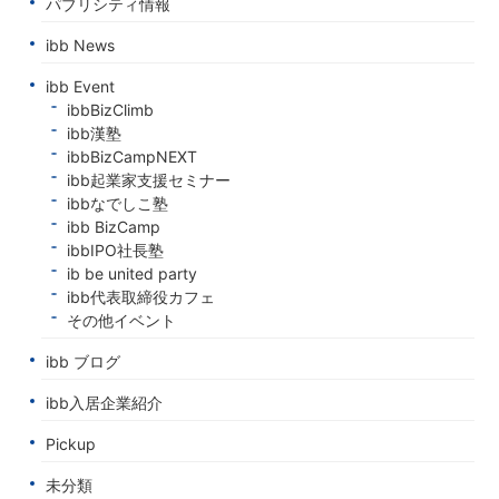
パブリシティ情報
ibb News
ibb Event
ibbBizClimb
ibb漢塾
ibbBizCampNEXT
ibb起業家支援セミナー
ibbなでしこ塾
ibb BizCamp
ibbIPO社長塾
ib be united party
ibb代表取締役カフェ
その他イベント
ibb ブログ
ibb入居企業紹介
Pickup
未分類