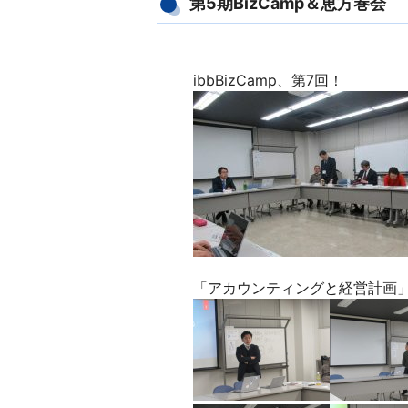
第5期BizCamp＆恵方巻会
ibbBizCamp、第7回！
「アカウンティングと経営計画