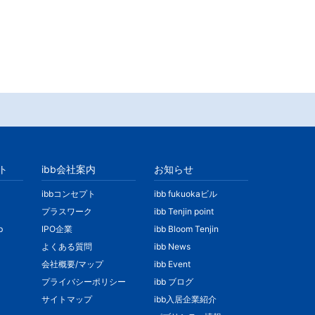
ト
ibb会社案内
お知らせ
ibbコンセプト
ibb fukuokaビル
プラスワーク
ibb Tenjin point
b
IPO企業
ibb Bloom Tenjin
よくある質問
ibb News
会社概要/マップ
ibb Event
プライバシーポリシー
ibb ブログ
サイトマップ
ibb入居企業紹介