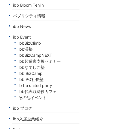
ibb Bloom Tenjin
パブリシティ情報
ibb News
ibb Event
ibbBizClimb
ibb漢塾
ibbBizCampNEXT
ibb起業家支援セミナー
ibbなでしこ塾
ibb BizCamp
ibbIPO社長塾
ib be united party
ibb代表取締役カフェ
その他イベント
ibb ブログ
ibb入居企業紹介