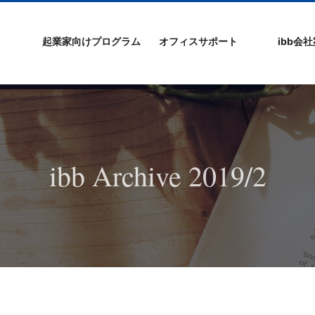
起業家向けプログラム
オフィスサポート
ibb会
プログラムの特徴
ibb起業家支援セミ
ibbなでしこ塾
ibb BizCamp
ibb BizClimb
ibbIPO社長塾
ibb fukuokaビル
ベンチャーフロア
シェアオフィス/ibb
貸し会議室
オフィス仲介
入居エントリー
ibbコンセプ
プラスワー
IPO企業
よくある質
会社概要/マ
プライバシ
サイトマッ
ナー
Tenjin Point
ー
ibb Archive 2019/2