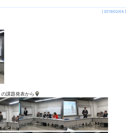
[ 2019/02/04 ]
1
1
1
1
1
1
1
1
1
1
1
1
1
1
1
1
1
1
1
1
1
1
1
1
1
1
2
2
2
2
2
2
2
2
2
2
2
2
2
2
2
2
2
2
2
2
2
2
2
2
2
2
1
1
1
1
1
1
1
1
1
1
1
1
1
1
1
1
1
1
1
1
1
1
1
1
1
1
3
3
3
2
2
2
3
3
3
2
3
2
3
2
2
3
2
3
3
2
2
3
2
3
3
2
3
2
3
2
3
2
3
2
3
2
2
3
3
3
2
2
2
3
3
2
3
2
2
3
2
2
1
1
1
1
1
1
1
1
1
1
1
1
1
1
1
1
1
1
1
1
1
1
1
1
1
1
1
1
1
1
2
4
2
4
2
4
3
3
2
3
4
2
4
4
2
3
4
2
2
3
4
2
3
3
2
4
2
3
4
4
3
3
2
4
2
2
3
4
2
4
3
4
2
3
4
2
3
4
2
2
3
4
2
3
4
3
3
2
4
2
4
2
4
3
3
2
3
4
2
4
3
4
2
2
3
2
3
2
4
2
3
3
1
1
1
1
1
1
1
1
1
1
1
1
1
1
1
1
1
1
1
1
1
1
1
1
3
5
3
2
5
3
5
4
2
4
3
4
2
5
3
5
2
5
3
4
2
5
3
3
2
4
2
5
3
4
4
3
5
3
2
4
2
5
5
4
2
4
3
5
3
3
4
2
5
3
5
4
2
5
3
4
2
2
5
3
4
2
5
3
3
2
4
2
5
3
4
5
4
2
4
3
5
3
2
5
3
5
4
2
4
3
4
2
5
3
5
4
2
5
3
2
3
4
2
3
4
3
5
3
4
4
1
1
1
1
1
1
1
1
1
1
1
1
1
1
1
1
1
1
1
1
1
1
1
1
1
1
4
6
2
4
3
6
4
6
2
5
3
5
4
2
5
3
6
4
6
2
3
6
2
4
2
5
3
6
4
4
3
5
3
6
2
4
2
5
5
4
6
2
4
3
5
3
6
6
2
5
3
5
4
6
2
4
4
2
5
3
6
4
6
2
5
3
6
4
2
5
3
3
6
2
4
2
5
3
6
4
4
3
5
3
6
2
4
2
5
6
2
5
3
5
4
6
2
4
3
6
4
6
5
3
5
4
2
5
3
6
4
6
2
2
5
3
6
4
2
3
4
5
3
2
4
2
5
4
6
4
5
5
1
1
1
1
1
1
1
1
1
1
1
1
1
1
1
1
1
1
1
1
1
1
1
1
1
1
3
6
8
4
6
2
2
5
8
3
6
8
4
2
5
3
3
6
2
4
2
5
8
3
6
8
4
5
8
4
6
2
4
3
5
8
3
6
6
2
5
3
5
8
4
6
2
4
3
6
8
4
6
2
5
3
5
8
8
4
2
5
3
6
8
4
6
2
3
6
2
4
2
5
8
3
6
8
4
3
5
8
3
6
2
4
2
5
5
8
4
6
2
4
3
5
8
3
6
6
2
5
3
5
8
4
6
2
4
8
4
2
5
3
6
8
4
6
2
2
5
8
3
6
8
2
5
3
3
6
2
4
2
5
8
3
6
8
4
4
3
5
8
3
6
2
4
2
5
6
2
3
5
4
6
4
6
8
6
7
7
7
7
7
7
7
7
7
7
7
7
7
7
7
7
7
7
7
7
7
7
7
7
7
7
4
9
5
3
3
6
9
4
9
5
8
3
6
8
4
4
3
5
8
3
6
9
4
9
5
6
9
5
3
5
8
4
6
9
4
3
6
8
4
6
9
5
3
5
8
8
4
9
5
3
6
8
4
6
9
9
5
8
3
6
8
4
9
5
3
4
3
5
8
3
6
9
4
9
5
8
4
6
9
4
3
5
8
3
6
6
9
5
3
5
8
4
6
9
4
3
6
8
4
6
9
5
3
5
8
9
5
8
3
6
8
4
9
5
3
3
6
9
4
9
8
3
6
8
4
4
3
5
8
3
6
9
4
9
5
5
8
4
6
9
4
3
5
3
6
3
8
4
6
5
5
8
9
8
8
7
7
7
7
7
7
7
7
7
7
7
7
7
7
7
7
7
7
7
7
7
7
7
7
7
7
7
7
7
7
10
10
10
10
10
10
10
10
10
10
10
10
10
10
10
10
10
10
10
10
10
10
10
10
10
10
5
8
6
8
4
4
5
8
6
9
4
9
5
5
8
4
6
9
4
5
8
6
6
8
4
6
9
5
5
8
8
4
9
5
6
8
4
6
9
9
5
8
6
8
4
9
5
6
9
4
9
5
8
6
8
4
5
8
4
6
9
4
5
8
6
9
5
5
8
4
6
9
4
6
8
4
6
9
5
5
8
8
4
9
5
6
8
4
6
9
6
9
4
9
5
8
6
8
4
4
5
8
9
4
9
5
5
8
4
6
9
4
5
8
6
6
9
5
5
8
4
6
4
8
4
9
5
6
8
6
9
8
8
9
9
7
7
7
7
7
7
7
7
7
7
7
7
7
7
7
7
7
7
7
7
7
7
7
7
10
10
10
10
10
10
10
10
10
10
10
10
10
10
10
10
10
10
10
10
10
10
10
10
10
10
11
11
11
11
11
11
11
11
11
11
11
11
11
11
11
11
11
11
11
11
11
11
11
11
11
11
6
9
9
5
5
8
6
9
5
8
6
6
9
5
5
8
6
9
8
9
5
6
8
6
9
9
5
8
6
8
9
5
6
9
9
5
8
6
8
5
8
6
9
9
5
6
9
5
5
8
6
9
6
8
6
9
5
5
8
8
9
5
6
8
6
9
9
5
8
6
8
9
5
5
8
6
9
9
5
5
8
6
9
5
8
6
6
9
5
5
8
6
9
6
8
6
9
5
5
8
9
5
6
8
9
9
9
7
7
7
7
7
7
7
7
7
7
7
7
7
7
7
7
7
7
7
7
7
7
7
7
7
7
10
12
10
12
10
12
10
12
10
12
12
10
12
10
10
12
10
10
12
10
12
12
10
12
10
10
12
10
12
12
10
12
10
12
10
10
12
10
12
10
12
10
12
10
12
10
12
10
12
12
10
10
10
10
12
10
11
11
11
11
11
11
11
11
11
11
11
11
11
11
11
11
11
11
11
11
11
11
11
11
11
11
8
6
6
9
8
6
9
6
8
6
9
8
9
8
6
8
9
6
9
9
8
6
8
8
6
9
9
8
6
9
8
6
6
8
6
9
8
9
6
8
6
9
9
8
6
8
9
6
9
9
8
6
8
8
6
9
8
6
6
9
6
9
6
8
6
9
8
8
9
6
8
6
9
6
9
8
8
7
7
7
7
7
7
7
7
7
7
7
7
7
7
7
7
7
7
7
7
7
7
7
7
7
7
13
10
13
13
12
10
12
12
10
13
13
10
13
12
10
13
10
12
10
13
12
12
13
10
12
10
13
13
12
10
12
13
12
10
13
13
12
10
13
12
10
10
13
12
10
13
10
12
10
13
12
13
12
10
12
13
10
13
13
12
10
12
12
10
13
13
12
10
13
10
12
10
12
13
12
12
11
11
11
11
11
11
11
11
11
11
11
11
11
11
11
11
11
11
11
11
11
11
11
11
11
11
11
11
11
11
8
9
8
9
8
8
9
8
9
9
9
8
8
8
9
9
8
9
8
9
8
9
8
9
8
9
8
8
9
9
9
8
8
8
9
9
9
8
9
8
8
8
9
8
9
9
8
8
9
8
9
9
7
7
7
7
7
7
7
7
7
7
7
7
7
7
7
7
7
7
7
7
7
7
7
7
7
7
7
10
13
15
13
12
15
10
13
15
14
12
14
10
10
13
14
12
15
10
13
15
12
15
13
14
10
12
15
10
13
13
12
14
10
12
15
13
14
14
10
13
15
13
12
14
10
12
15
15
14
12
14
10
13
15
13
10
13
14
12
15
10
13
15
14
10
12
15
10
13
14
12
12
15
13
14
10
12
15
10
13
13
12
14
10
12
15
13
14
15
14
12
14
10
13
15
13
12
15
10
13
15
14
12
14
10
10
13
14
12
15
10
13
15
14
10
12
15
10
13
12
13
14
10
12
13
14
13
15
13
14
14
11
11
11
11
11
11
11
11
11
11
11
11
11
11
11
11
11
11
11
11
11
11
11
11
11
11
9
9
9
9
9
9
9
9
9
9
9
9
9
9
9
9
9
9
9
9
9
9
9
9
9
9
9
14
16
12
14
10
10
13
16
14
16
12
15
10
13
15
14
10
12
15
10
13
16
14
16
12
13
16
12
14
10
12
15
13
16
14
14
10
13
15
13
16
12
14
10
12
15
15
14
16
12
14
10
13
15
13
16
16
12
15
10
13
15
14
16
12
14
10
14
10
12
15
10
13
16
14
16
12
15
13
16
14
10
12
15
10
13
13
16
12
14
10
12
15
13
16
14
14
10
13
15
13
16
12
14
10
12
15
16
12
15
10
13
15
14
16
12
14
10
10
13
16
14
16
15
10
13
15
14
10
12
15
10
13
16
14
16
12
12
15
13
16
14
10
12
10
13
14
10
15
13
12
14
12
15
14
16
14
15
15
11
11
11
11
11
11
11
11
11
11
11
11
11
11
11
11
11
11
11
11
11
11
11
11
11
11
12
15
13
15
14
12
15
13
16
14
16
12
12
15
13
16
14
12
15
13
14
13
15
13
16
12
14
12
15
15
14
16
12
14
13
15
13
16
16
12
15
13
15
14
16
12
14
13
16
14
16
12
15
13
15
12
15
13
16
14
12
15
13
16
12
14
12
15
13
16
14
14
13
15
13
16
12
14
12
15
15
14
16
12
14
13
15
13
16
13
16
14
16
12
15
13
15
14
12
15
16
14
16
12
12
15
13
16
14
12
15
13
13
16
12
14
12
15
13
14
15
16
12
14
13
15
13
16
15
15
16
16
17
17
17
17
17
17
17
17
17
17
17
17
17
17
17
17
17
17
17
17
17
17
17
17
17
17
11
11
11
11
11
11
11
11
11
11
11
11
11
11
11
11
11
11
11
11
11
11
11
11
11
11
11
13
16
18
14
16
12
12
15
18
13
16
18
14
12
15
13
13
16
12
14
12
15
18
13
16
18
14
15
18
14
16
12
14
13
15
18
13
16
16
12
15
13
15
18
14
16
12
14
13
16
18
14
16
12
15
13
15
18
18
14
12
15
13
16
18
14
16
12
13
16
12
14
12
15
18
13
16
18
14
13
15
18
13
16
12
14
12
15
15
18
14
16
12
14
13
15
18
13
16
16
12
15
13
15
18
14
16
12
14
18
14
12
15
13
16
18
14
16
12
12
15
18
13
16
18
12
15
13
13
16
12
14
12
15
18
13
16
18
14
14
13
15
18
13
16
12
14
12
15
16
12
13
15
14
16
14
16
18
16
17
17
17
17
17
17
17
17
17
17
17
17
17
17
17
17
17
17
17
17
17
17
17
17
17
17
14
19
15
13
13
16
19
14
19
15
18
13
16
18
14
14
13
15
18
13
16
19
14
19
15
16
19
15
13
15
18
14
16
19
14
13
16
18
14
16
19
15
13
15
18
18
14
19
15
13
16
18
14
16
19
19
15
18
13
16
18
14
19
15
13
14
13
15
18
13
16
19
14
19
15
18
14
16
19
14
13
15
18
13
16
16
19
15
13
15
18
14
16
19
14
13
16
18
14
16
19
15
13
15
18
19
15
18
13
16
18
14
19
15
13
13
16
19
14
19
18
13
16
18
14
14
13
15
18
13
16
19
14
19
15
15
18
14
16
19
14
13
15
13
16
13
18
14
16
15
15
18
19
18
18
17
17
17
17
17
17
17
17
17
17
17
17
17
17
17
17
17
17
17
17
17
17
17
17
17
17
17
17
17
17
20
20
20
20
20
20
20
20
20
20
20
20
20
20
20
20
20
20
20
20
20
20
20
20
20
20
15
18
16
18
14
14
15
18
16
19
14
19
15
15
18
14
16
19
14
15
18
16
16
18
14
16
19
15
15
18
18
14
19
15
16
18
14
16
19
19
15
18
16
18
14
19
15
16
19
14
19
15
18
16
18
14
15
18
14
16
19
14
15
18
16
19
15
15
18
14
16
19
14
16
18
14
16
19
15
15
18
18
14
19
15
16
18
14
16
19
16
19
14
19
15
18
16
18
14
14
15
18
19
14
19
15
15
18
14
16
19
14
15
18
16
16
19
15
15
18
14
16
14
18
14
19
15
16
18
16
19
18
18
19
19
17
17
17
17
17
17
17
17
17
17
17
17
17
17
17
17
17
17
17
17
17
17
17
17
20
22
20
22
20
22
20
22
20
22
22
20
22
20
20
22
20
20
22
20
22
22
20
22
20
20
22
20
22
22
20
22
20
22
20
20
22
20
22
20
22
20
22
20
22
20
22
20
22
22
20
20
20
20
22
20
18
16
16
19
18
21
16
19
21
16
18
21
16
19
18
19
18
16
18
21
19
16
19
21
19
18
16
18
21
21
18
16
19
21
19
18
21
16
19
21
18
16
16
18
21
16
19
18
21
19
16
18
21
16
19
19
18
16
18
21
19
16
19
21
19
18
16
18
21
18
21
16
19
21
18
16
16
19
21
16
19
21
16
18
21
16
19
18
18
21
19
16
18
16
19
16
21
19
18
18
21
21
21
17
17
17
17
17
17
17
17
17
17
17
17
17
17
17
17
17
17
17
17
17
17
17
17
17
17
23
20
23
23
22
20
22
22
20
23
23
20
23
22
20
23
20
22
20
23
22
22
23
20
22
20
23
23
22
20
22
23
22
20
23
23
22
20
23
22
20
20
23
22
20
23
20
22
20
23
22
23
22
20
22
23
20
23
23
22
20
22
22
20
23
23
22
20
23
20
22
20
22
23
22
22
18
21
19
21
18
21
19
18
18
21
19
18
21
19
19
21
19
18
18
21
21
18
19
21
19
18
21
19
21
18
19
18
21
19
21
18
21
19
18
21
19
18
18
21
19
19
21
19
18
18
21
21
18
19
21
19
19
18
21
19
21
18
21
18
18
21
19
18
21
19
19
18
18
21
19
21
18
19
21
19
21
21
17
17
17
17
17
17
17
17
17
17
17
17
17
17
17
17
17
17
17
17
17
17
17
17
17
17
17
22
24
20
22
24
22
24
20
23
23
22
20
23
24
22
24
20
24
20
22
20
23
24
22
22
23
24
20
22
20
23
23
22
24
20
22
23
24
24
20
23
23
22
24
20
22
22
20
23
24
22
24
20
23
24
22
20
23
24
20
22
20
23
24
22
22
23
24
20
22
20
23
24
20
23
23
22
24
20
22
24
22
24
23
23
22
20
23
24
22
24
20
20
23
24
22
20
22
23
20
22
20
23
22
24
22
23
23
19
18
18
21
19
18
21
19
19
18
18
21
19
21
18
19
21
19
18
21
19
21
18
19
18
21
19
21
18
21
19
18
19
18
18
21
19
19
21
19
18
18
21
21
18
19
21
19
18
21
19
21
18
18
21
19
18
18
21
19
18
21
19
19
18
18
21
19
19
21
19
18
18
21
18
19
21
20
23
25
23
22
25
20
23
25
24
22
24
20
20
23
24
22
25
20
23
25
22
25
23
24
20
22
25
20
23
23
22
24
20
22
25
23
24
24
20
23
25
23
22
24
20
22
25
25
24
22
24
20
23
25
23
20
23
24
22
25
20
23
25
24
20
22
25
20
23
24
22
22
25
23
24
20
22
25
20
23
23
22
24
20
22
25
23
24
25
24
22
24
20
23
25
23
22
25
20
23
25
24
22
24
20
20
23
24
22
25
20
23
25
24
20
22
25
20
23
22
23
24
20
22
23
24
23
25
23
24
24
21
19
19
21
19
19
21
19
21
21
19
21
19
21
19
21
21
19
21
19
21
19
19
21
19
21
19
21
19
21
19
21
19
21
19
21
21
19
21
19
19
19
19
21
19
21
21
19
21
19
19
21
21
24
26
22
24
20
20
23
26
24
26
22
25
20
23
25
24
20
22
25
20
23
26
24
26
22
23
26
22
24
20
22
25
23
26
24
24
20
23
25
23
26
22
24
20
22
25
25
24
26
22
24
20
23
25
23
26
26
22
25
20
23
25
24
26
22
24
20
24
20
22
25
20
23
26
24
26
22
25
23
26
24
20
22
25
20
23
23
26
22
24
20
22
25
23
26
24
24
20
23
25
23
26
22
24
20
22
25
26
22
25
20
23
25
24
26
22
24
20
20
23
26
24
26
25
20
23
25
24
20
22
25
20
23
26
24
26
22
22
25
23
26
24
20
22
20
23
24
20
25
23
22
24
22
25
24
26
24
25
25
21
21
21
21
21
21
21
21
21
21
21
21
21
21
21
21
21
21
21
21
21
21
21
21
21
21
22
25
23
25
24
22
25
23
26
24
26
22
22
25
23
26
24
22
25
23
24
23
25
23
26
22
24
22
25
25
24
26
22
24
23
25
23
26
26
22
25
23
25
24
26
22
24
23
26
24
26
22
25
23
25
22
25
23
26
24
22
25
23
26
22
24
22
25
23
26
24
24
23
25
23
26
22
24
22
25
25
24
26
22
24
23
25
23
26
23
26
24
26
22
25
23
25
24
22
25
26
24
26
22
22
25
23
26
24
22
25
23
23
26
22
24
22
25
23
24
25
26
22
24
23
25
23
26
25
25
26
26
27
27
27
27
27
27
27
27
27
27
27
27
27
27
27
27
27
27
27
27
27
27
27
27
27
27
21
21
21
21
21
21
21
21
21
21
21
21
21
21
21
21
21
21
21
21
21
21
21
21
21
21
21
24
29
25
23
23
26
29
24
29
25
28
23
26
28
24
24
23
25
28
23
26
29
24
29
25
26
29
25
23
25
28
24
26
29
24
23
26
28
24
26
29
25
23
25
28
28
24
29
25
23
26
28
24
26
29
25
28
23
26
28
24
29
25
23
24
23
25
28
23
26
29
24
29
25
28
24
26
29
24
23
25
28
23
26
26
29
25
23
25
28
24
26
29
24
23
26
28
24
26
29
25
23
25
28
29
25
28
23
26
28
24
29
25
23
23
26
29
24
29
28
23
26
28
24
24
23
25
28
23
26
29
24
29
25
25
28
24
26
29
24
23
25
23
26
23
28
24
26
25
25
28
29
28
28
27
27
27
27
27
27
27
27
27
27
27
27
27
27
27
27
27
27
27
27
27
27
27
27
27
27
27
27
27
27
25
28
30
26
28
24
24
30
25
28
30
26
29
24
29
25
25
28
24
26
29
24
30
25
28
30
26
30
26
28
24
26
29
25
30
25
28
28
24
29
25
30
26
28
24
26
29
25
28
30
26
28
24
29
25
30
26
29
24
29
25
28
30
26
28
24
25
28
24
26
29
24
30
25
28
30
26
29
25
30
25
28
24
26
29
24
30
26
28
24
26
29
25
30
25
28
28
24
29
25
30
26
28
24
26
29
26
29
24
29
25
28
30
26
28
24
24
30
25
28
30
29
24
29
25
25
28
24
26
29
24
30
25
28
30
26
26
29
25
30
25
28
24
26
24
28
24
29
25
26
28
26
29
28
30
28
29
29
27
27
27
27
27
27
27
27
27
27
27
27
27
27
27
27
27
27
27
27
27
27
27
27
26
29
29
25
25
28
26
29
30
25
28
30
26
26
29
25
30
25
28
26
29
28
29
25
30
26
28
26
29
25
28
30
26
28
29
25
30
26
29
29
25
28
30
26
28
30
25
28
30
26
29
29
25
26
29
25
30
25
28
26
29
30
26
28
26
29
25
30
25
28
28
29
25
30
26
28
26
29
25
28
30
26
28
29
25
30
30
25
28
30
26
29
29
25
25
28
26
29
30
25
28
30
26
26
29
25
30
25
28
26
29
30
26
28
26
29
25
25
28
29
25
30
26
28
29
30
29
29
30
30
27
27
27
27
27
27
27
27
27
27
27
27
27
27
27
27
27
27
27
27
27
27
27
27
27
27
31
31
31
31
31
31
31
31
31
31
31
31
31
31
30
28
30
26
26
29
30
28
26
29
30
26
28
26
29
30
28
29
28
30
26
28
29
30
26
29
29
28
30
26
28
30
28
30
26
29
29
28
26
29
30
28
30
26
30
26
28
26
29
30
28
29
30
26
28
26
29
28
30
26
28
29
30
26
29
29
28
30
26
28
28
26
29
30
28
30
26
26
29
30
26
29
30
26
28
26
29
30
28
28
29
30
26
28
26
29
26
29
28
30
28
30
30
27
27
27
27
27
27
27
27
27
27
27
27
27
27
27
27
27
27
27
27
27
27
27
27
27
27
31
31
31
31
31
31
31
31
31
31
31
31
31
31
31
28
29
30
28
29
30
28
28
29
30
28
29
29
29
28
30
28
30
28
30
29
29
28
29
30
28
30
29
30
28
29
28
29
30
28
29
28
30
28
29
30
29
29
28
30
28
30
28
30
29
29
29
30
28
29
30
28
30
28
28
29
30
28
29
28
30
28
29
30
28
30
29
29
27
27
27
27
27
27
27
27
27
27
27
27
27
27
27
27
27
27
27
27
27
27
27
27
27
27
27
31
31
31
31
31
31
31
31
31
31
31
31
31
31
31
31
31
29
30
28
28
29
30
28
29
28
30
28
29
30
30
28
30
29
29
28
29
30
28
30
29
30
28
29
30
28
29
30
28
29
28
30
28
29
30
29
29
28
30
28
30
28
30
29
29
28
29
30
28
30
30
28
29
30
28
28
29
28
29
28
30
28
29
30
29
29
28
30
28
28
29
30
30
31
31
31
31
31
31
31
31
31
31
31
31
31
31
30
30
30
30
30
30
30
30
30
30
30
30
30
30
30
30
30
30
30
30
30
30
30
30
30
31
31
31
31
31
31
31
31
31
31
31
31
31
31
31
31
31
31
31
31
31
31
31
31
31
31
31
31
31
31
」の課題発表から