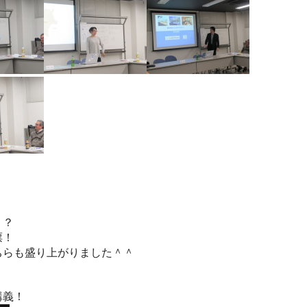
・？
票！
ちらも盛り上がりました＾＾
講義！