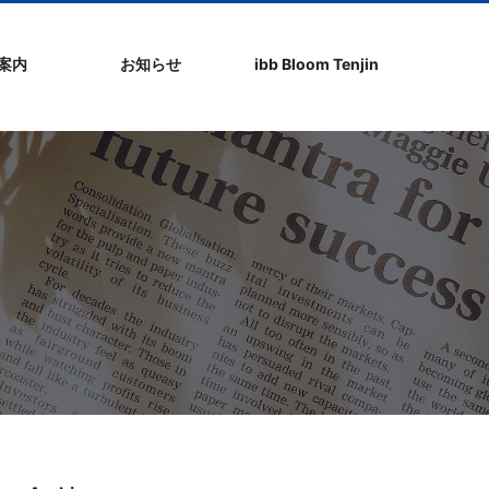
社案内
お知らせ
ibb Bloom Tenjin
ト
ク
問
ップ
ーポリシ
プ
ibb fukuokaビル
ibb Bloom Tenjin
ibb News
ibb Event
ibb ブログ
ibb入居企業紹介
パブリシティ情報
pickup
ibb BizCamper File
ibb Tenjin point
ibb起業家支援セミ
ibbなでしこ塾
ibb BizCamp
ibb社長塾
ib be united party
ibb代表取締役カフ
その他イベント
建物概要
お問い合わせ
ナー
ェ