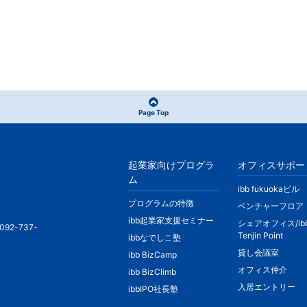
Page Top
起業家向けプログラ
オフィスサポー
ム
ibb fukuokaビル
プログラムの特徴
ベンチャーフロア
ibb起業家支援セミナー
シェアオフィス/ib
092-737-
Tenjin Point
ibbなでしこ塾
貸し会議室
ibb BizCamp
オフィス仲介
ibb BizClimb
入居エントリー
ibbIPO社長塾