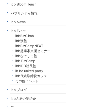
ibb Bloom Tenjin
パブリシティ情報
ibb News
ibb Event
ibbBizClimb
ibb漢塾
ibbBizCampNEXT
ibb起業家支援セミナー
ibbなでしこ塾
ibb BizCamp
ibbIPO社長塾
ib be united party
ibb代表取締役カフェ
その他イベント
ibb ブログ
ibb入居企業紹介