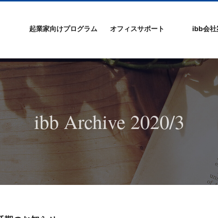
起業家向けプログラム
オフィスサポート
ibb会
プログラムの特徴
ibb起業家支援セミ
ibbなでしこ塾
ibb BizCamp
ibb BizClimb
ibbIPO社長塾
ibb fukuokaビル
ベンチャーフロア
シェアオフィス/ibb
貸し会議室
オフィス仲介
入居エントリー
ibbコンセプ
プラスワー
IPO企業
よくある質
会社概要/マ
プライバシ
サイトマッ
ナー
Tenjin Point
ー
ibb Archive 2020/3