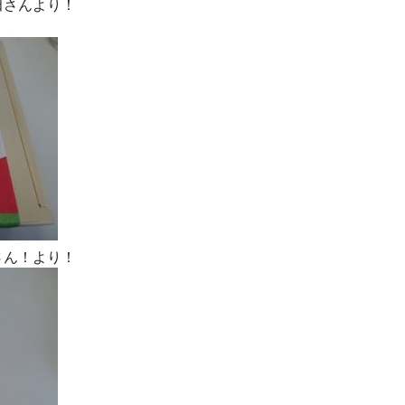
田さんより！
さん！より！