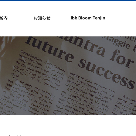
社案内
お知らせ
ibb Bloom Tenjin
ト
ク
問
ップ
ーポリシ
プ
ibb fukuokaビル
ibb Bloom Tenjin
ibb News
ibb Event
ibb ブログ
ibb入居企業紹介
パブリシティ情報
pickup
ibb BizCamper File
ibb Tenjin point
ibb起業家支援セミ
ibbなでしこ塾
ibb BizCamp
ibb社長塾
ib be united party
ibb代表取締役カフ
その他イベント
建物概要
お問い合わせ
ナー
ェ