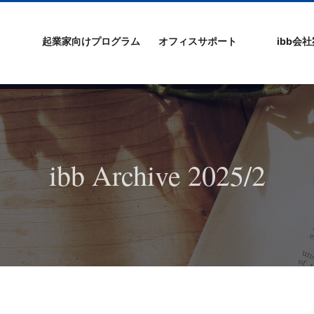
起業家向けプログラム
オフィスサポート
ibb会
プログラムの特徴
ibb起業家支援セミ
ibbなでしこ塾
ibb BizCamp
ibb BizClimb
ibbIPO社長塾
ibb fukuokaビル
ベンチャーフロア
シェアオフィス/ibb
貸し会議室
オフィス仲介
入居エントリー
ibbコンセプ
プラスワー
IPO企業
よくある質
会社概要/マ
プライバシ
サイトマッ
ナー
Tenjin Point
ー
ibb Archive 2025/2