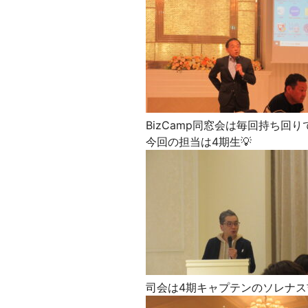
BizCamp同窓会は毎回持ち回
今回の担当は4期生💡
司会は4期キャプテンのソレナス