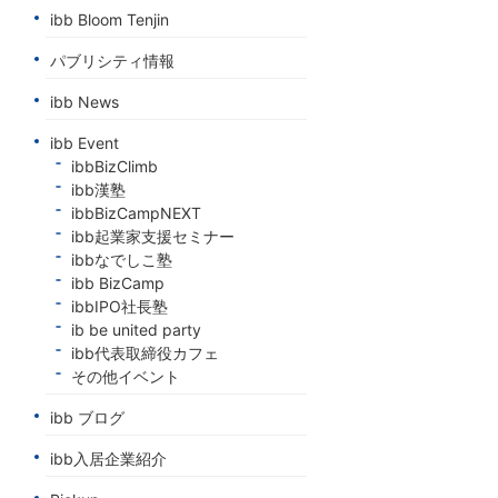
ibb Bloom Tenjin
パブリシティ情報
ibb News
ibb Event
ibbBizClimb
ibb漢塾
ibbBizCampNEXT
ibb起業家支援セミナー
ibbなでしこ塾
ibb BizCamp
ibbIPO社長塾
ib be united party
ibb代表取締役カフェ
その他イベント
ibb ブログ
ibb入居企業紹介