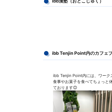
ibb漢塾（おとこじゅく）
ibb Tenjin Point内のカフ
ibb Tenjin Point内に
食事やお菓子を食べてちょっと
ております😊