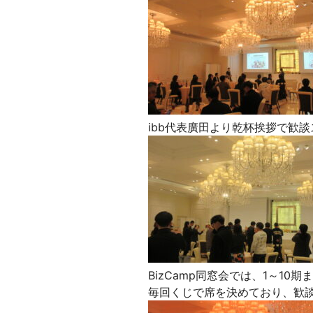
ibb代表廣田より乾杯挨拶で歓
BizCamp同窓会では、1～1
毎回くじで席を決めており、歓談