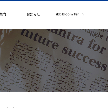
社案内
お知らせ
ibb Bloom Tenjin
ト
ク
問
ップ
ーポリシ
プ
ibb fukuokaビル
ibb Bloom Tenjin
ibb News
ibb Event
ibb ブログ
ibb入居企業紹介
パブリシティ情報
pickup
ibb BizCamper File
ibb Tenjin point
ibb起業家支援セミ
ibbなでしこ塾
ibb BizCamp
ibb社長塾
ib be united party
ibb代表取締役カフ
その他イベント
建物概要
お問い合わせ
ナー
ェ