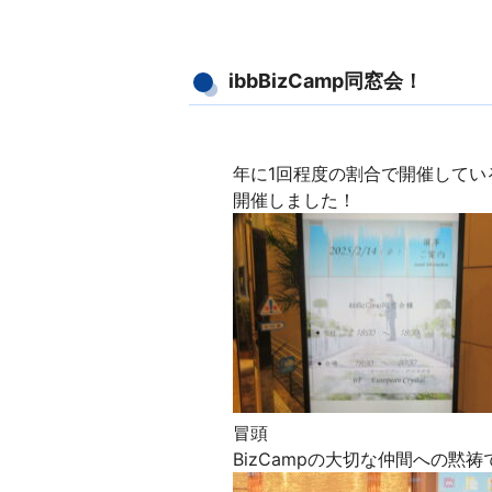
ibbBizCamp同窓会！
年に1回程度の割合で開催しているi
開催しました！
冒頭
BizCampの大切な仲間への黙