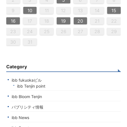
2
4
0
2
4
2
4
0
3
3
2
0
3
4
2
4
0
4
0
2
0
3
4
2
2
3
4
0
2
0
3
3
2
4
0
2
3
4
4
0
3
3
2
4
0
2
2
0
3
4
2
4
0
0
3
4
2
0
3
4
0
2
0
3
4
2
2
3
4
0
2
0
3
4
0
3
3
2
4
0
2
4
2
4
3
3
2
0
3
4
2
4
0
0
3
4
2
0
2
3
0
2
0
3
2
4
2
3
3
1
1
1
1
1
1
1
1
1
1
1
1
1
1
1
1
1
1
1
1
1
1
1
1
9
8
8
9
8
9
9
8
8
9
8
9
9
8
9
8
9
8
9
8
9
8
9
8
8
9
9
9
8
8
9
9
8
9
8
8
9
8
8
9
8
9
9
8
8
9
9
9
8
8
8
9
2
3
4
5
6
7
8
0
0
0
0
0
0
0
0
0
0
0
0
0
0
0
0
0
0
0
0
0
0
0
0
0
0
6
9
1
9
5
5
8
1
6
9
1
5
8
6
6
9
5
5
8
1
6
9
1
8
1
9
5
6
8
1
6
9
9
5
8
6
8
1
9
5
6
9
1
9
5
8
6
8
1
1
5
8
6
9
1
9
5
6
9
5
5
8
1
6
9
1
6
8
1
6
9
5
5
8
8
1
9
6
8
1
6
9
9
5
8
6
8
1
9
5
1
5
8
6
9
1
9
5
5
8
1
6
9
1
5
8
6
6
9
5
5
8
1
6
9
1
6
8
1
6
9
5
5
8
9
5
6
8
9
9
1
9
7
7
7
7
7
7
7
7
7
7
7
7
7
7
7
7
7
7
7
7
7
7
7
7
7
7
7
9
10
11
12
13
14
15
3
6
8
4
6
2
2
5
8
3
6
8
4
2
5
3
3
6
2
4
2
5
8
3
6
8
4
5
8
4
6
2
4
3
5
8
3
6
6
2
5
3
5
8
4
6
2
4
3
6
8
4
6
2
5
3
5
8
8
4
2
5
3
6
8
4
6
2
3
6
2
4
2
5
8
3
6
8
4
4
3
5
8
3
6
2
4
2
5
5
8
4
6
4
3
5
8
3
6
6
2
5
3
5
8
4
6
2
4
8
4
2
5
3
6
8
4
6
2
2
5
8
3
6
8
2
5
3
3
6
2
4
2
5
8
3
6
8
4
4
3
5
8
3
6
2
4
2
5
6
2
3
5
4
6
4
6
8
6
7
7
7
7
7
7
7
7
7
7
7
7
7
7
7
7
7
7
7
7
7
7
7
7
7
7
16
17
18
19
20
21
22
0
9
0
9
0
9
9
0
9
0
0
9
0
9
0
9
0
9
0
9
9
9
0
0
0
9
9
0
0
9
0
9
9
0
9
0
9
0
9
9
0
0
0
9
9
9
0
1
1
1
1
1
1
1
1
1
1
1
1
1
1
1
23
24
25
26
27
28
29
30
31
Category
ibb fukuokaビル
ibb Tenjin point
ibb Bloom Tenjin
パブリシティ情報
ibb News