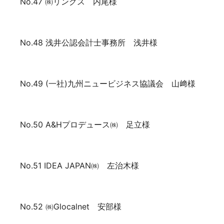
No.47 ㈱リングス 内尾様
No.48 浅井公認会計士事務所 浅井様
No.49 (一社)九州ニュービジネス協議会 山﨑様
No.50 A&Hプロデュース㈱ 足立様
No.51 IDEA JAPAN㈱ 左治木様
No.52 ㈱Glocalnet 安部様