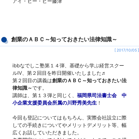
アイ・ビー・ビー藤津
創業のＡＢＣ～知っておきたい法律知識～
[ 2017/10/05 ]
ibbなでしこ塾第１４弾、基礎から学ぶ経営スクー
ルⅣ、第２回目を昨日開催いたしました♬
第２回目の講義は
創業のＡＢＣ～知っておきたい法
律知識～
です。
講師は、第１３弾と同じく、
福岡県司法書士会 中
小企業支援委員会所属の川野秀美先生
！
今回も登記についてはもちろん、実際会社設立に際
しての手続きについてやメリットデメリット等、幅
広くお話していただきました。