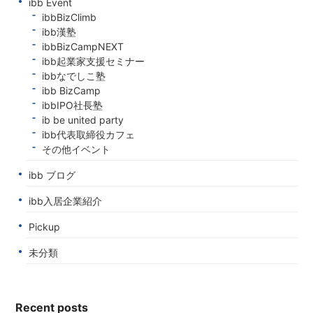
ibb Event
ibbBizClimb
ibb漢塾
ibbBizCampNEXT
ibb起業家支援セミナー
ibbなでしこ塾
ibb BizCamp
ibbIPO社長塾
ib be united party
ibb代表取締役カフェ
その他イベント
ibb ブログ
ibb入居企業紹介
Pickup
未分類
Recent posts