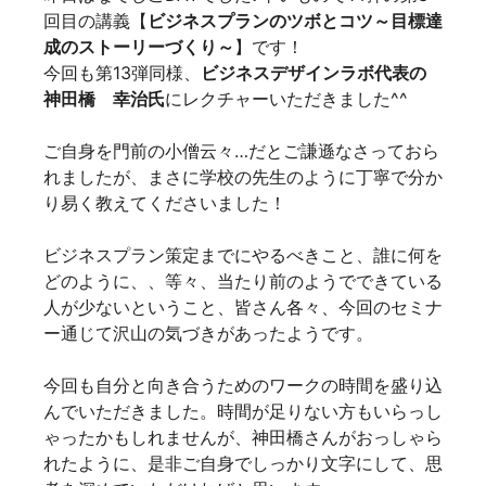
回目の講義【
ビジネスプランのツボとコツ～目標達
成のストーリーづくり～
】です！
今回も第13弾同様、
ビジネスデザインラボ代表の
神田橋 幸治氏
にレクチャーいただきました^^
ご自身を門前の小僧云々…だとご謙遜なさっておら
れましたが、まさに学校の先生のように丁寧で分か
り易く教えてくださいました！
ビジネスプラン策定までにやるべきこと、誰に何を
どのように、、等々、当たり前のようでできている
人が少ないということ、皆さん各々、今回のセミナ
ー通じて沢山の気づきがあったようです。
今回も自分と向き合うためのワークの時間を盛り込
んでいただきました。時間が足りない方もいらっし
ゃったかもしれませんが、神田橋さんがおっしゃら
れたように、是非ご自身でしっかり文字にして、思