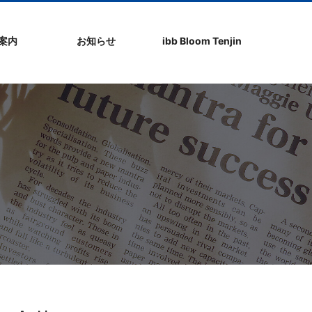
社案内
お知らせ
ibb Bloom Tenjin
ト
ク
問
ップ
ーポリシ
プ
ibb fukuokaビル
ibb Bloom Tenjin
ibb News
ibb Event
ibb ブログ
ibb入居企業紹介
パブリシティ情報
pickup
ibb BizCamper File
ibb Tenjin point
ibb起業家支援セミ
ibbなでしこ塾
ibb BizCamp
ibb社長塾
ib be united party
ibb代表取締役カフ
その他イベント
建物概要
お問い合わせ
ナー
ェ