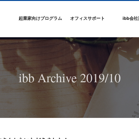
起業家向けプログラム
オフィスサポート
ibb会
プログラムの特徴
ibb起業家支援セミ
ibbなでしこ塾
ibb BizCamp
ibb BizClimb
ibbIPO社長塾
ibb fukuokaビル
ベンチャーフロア
シェアオフィス/ibb
貸し会議室
オフィス仲介
入居エントリー
ibbコンセプ
プラスワー
IPO企業
よくある質
会社概要/マ
プライバシ
サイトマッ
ナー
Tenjin Point
ー
ibb Archive 2019/10