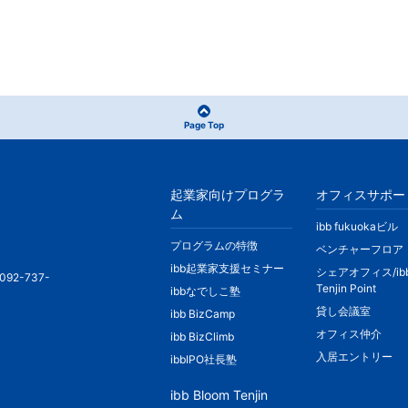
Page Top
起業家向けプログラ
オフィスサポー
ム
ibb fukuokaビル
プログラムの特徴
ベンチャーフロア
ibb起業家支援セミナー
シェアオフィス/ib
092-737-
Tenjin Point
ibbなでしこ塾
貸し会議室
ibb BizCamp
オフィス仲介
ibb BizClimb
入居エントリー
ibbIPO社長塾
ibb Bloom Tenjin