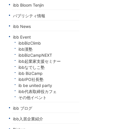
ibb Bloom Tenjin
パブリシティ情報
ibb News
ibb Event
ibbBizClimb
ibb漢塾
ibbBizCampNEXT
ibb起業家支援セミナー
ibbなでしこ塾
ibb BizCamp
ibbIPO社長塾
ib be united party
ibb代表取締役カフェ
その他イベント
ibb ブログ
ibb入居企業紹介