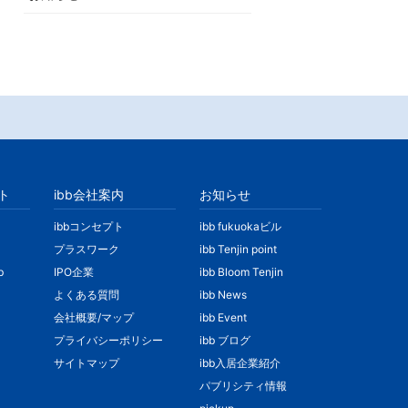
ト
ibb会社案内
お知らせ
ibbコンセプト
ibb fukuokaビル
プラスワーク
ibb Tenjin point
b
IPO企業
ibb Bloom Tenjin
よくある質問
ibb News
会社概要/マップ
ibb Event
プライバシーポリシー
ibb ブログ
サイトマップ
ibb入居企業紹介
パブリシティ情報