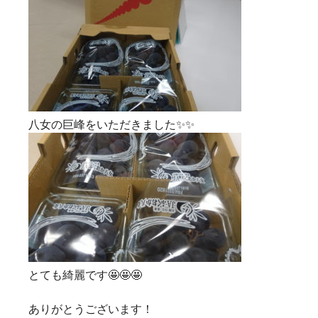
八女の巨峰をいただきました✨✨
とても綺麗です🤩🤩🤩
ありがとうございます！