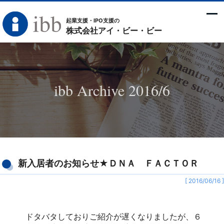
起業支援・IPO支援の
株式会社アイ・ビー・ビー
ibb Archive 2016/6
新入居者のお知らせ★ＤＮＡ ＦＡＣＴＯＲ
[ 2016/06/16 ]
ドタバタしておりご紹介が遅くなりましたが、６