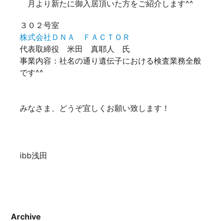
月より新たに御入居頂いた方をご紹介します^^
３０２号室
株式会社ＤＮＡ ＦＡＣＴＯＲ
代表取締役 米田 真耶人 氏
事業内容：社名の通り遺伝子における検査業務全般
です^^
みなさま、どうぞ宜しくお願い致します！
ibb浅田
Archive