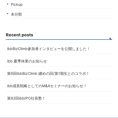
Pickup
未分類
Recent posts
ibbBizClimb参加者インタビューを公開しました！
ibb 夏季休業のお知らせ
第9回ibbBizClimb 纏めの回/第1期生とのコラボ！
ibb成長戦略としてのM&Aセミナーのお知らせ！
第92回ibbIPO社長塾！