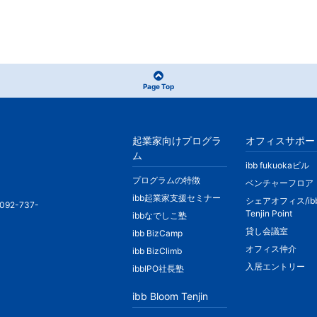
Page Top
起業家向けプログラ
オフィスサポー
ム
ibb fukuokaビル
プログラムの特徴
ベンチャーフロア
ibb起業家支援セミナー
シェアオフィス/ib
092-737-
Tenjin Point
ibbなでしこ塾
貸し会議室
ibb BizCamp
オフィス仲介
ibb BizClimb
入居エントリー
ibbIPO社長塾
ibb Bloom Tenjin