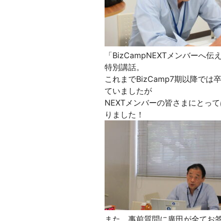
「BizCampNEXTメンバー
特別講話。
これまでBizCamp7期以降
ていましたが
NEXTメンバーの皆さまにとっ
りました！
また、事前質問に廣田が全てお