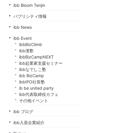
ibb Bloom Tenjin
パブリシティ情報
ibb News
ibb Event
ibbBizClimb
ibb漢塾
ibbBizCampNEXT
ibb起業家支援セミナー
ibbなでしこ塾
ibb BizCamp
ibbIPO社長塾
ib be united party
ibb代表取締役カフェ
その他イベント
ibb ブログ
ibb入居企業紹介