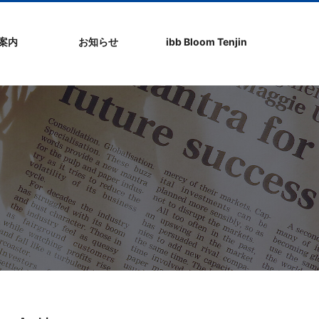
社案内
お知らせ
ibb Bloom Tenjin
ト
ク
問
ップ
ーポリシ
プ
ibb fukuokaビル
ibb Bloom Tenjin
ibb News
ibb Event
ibb ブログ
ibb入居企業紹介
パブリシティ情報
pickup
ibb BizCamper File
ibb Tenjin point
ibb起業家支援セミ
ibbなでしこ塾
ibb BizCamp
ibb社長塾
ib be united party
ibb代表取締役カフ
その他イベント
建物概要
お問い合わせ
ナー
ェ