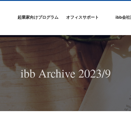
起業家向けプログラム
オフィスサポート
ibb会
プログラムの特徴
ibb起業家支援セミ
ibbなでしこ塾
ibb BizCamp
ibb BizClimb
ibbIPO社長塾
ibb fukuokaビル
ベンチャーフロア
シェアオフィス/ibb
貸し会議室
オフィス仲介
入居エントリー
ibbコンセプ
プラスワー
IPO企業
よくある質
会社概要/マ
プライバシ
サイトマッ
ナー
Tenjin Point
ー
ibb Archive 2023/9