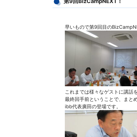
第9回BizCampNEXT！
早いもので第9回目のBizCampN
これまでは様々なゲストに講話
最終回手前ということで、まと
ibb代表廣田の登場です。