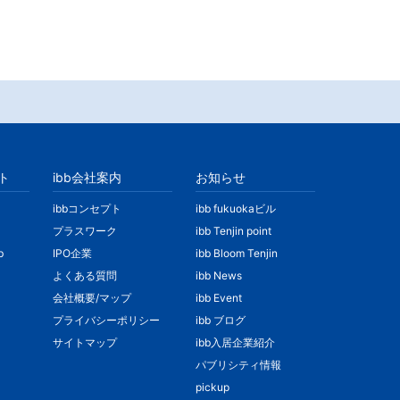
ト
ibb会社案内
お知らせ
ibbコンセプト
ibb fukuokaビル
プラスワーク
ibb Tenjin point
b
IPO企業
ibb Bloom Tenjin
よくある質問
ibb News
会社概要/マップ
ibb Event
プライバシーポリシー
ibb ブログ
サイトマップ
ibb入居企業紹介
パブリシティ情報
pickup