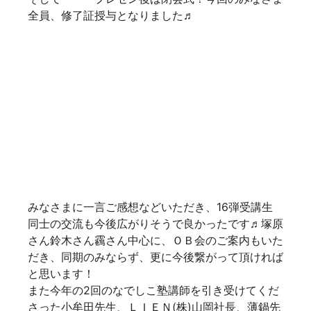
さん鈴木さん靏さん中心に、ＯＢ会のご案内もいた
だき、同期のみならず、更に今後繋がって頂ければ
と思います！
また今年の2回のなでしこ塾講師を引き受けてくだ
さった小牟田先生、ＬＩＥＮ(株)山岡社長、薄鍋先
生、橋本先生へ御礼を込めた感謝状をお渡しさせて
いただきました。
素晴らしい講師の方々のご協力によってなでしこ塾
は成り立っております！
最後に・・・
今期副会長は扇さん、会長は藤井さんに決定いたし
ました♬