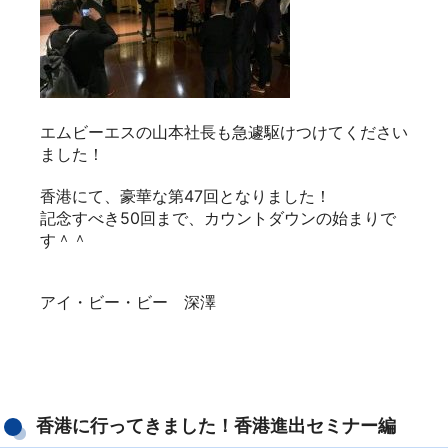
[ 2018/11/26 ]
11月22日からibbでは香港に行ってきました！
目的は、今年7月にTOKYO PRO Marketに上場され
た
㈱フロンティアさんの上場記念パーティ☆
社長塾のメンバーの方や過去のBizCamp生の方も
一緒に
香港へ旅立ちました。