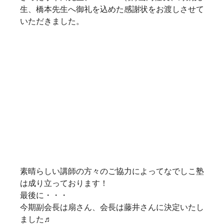
懇親会を通じて、新たな共通の方の話もあったり、
福岡はやはり狭いですね♪
今回の学びを通じて、是非事業に活かして頂けます
と幸いです。
今後の皆様の事業の発展を祈念いたしております。
今年のibbなでしこ塾は以上で終了となります。
次回は来年開催です！既に来年の受講をお待ちの方
もいらっしゃるので早めに告知できればと思いま