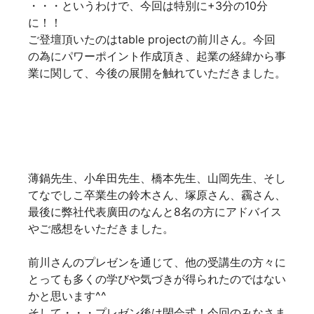
・・・というわけで、今回は特別に+3分の10分
に！！
ご登壇頂いたのはtable projectの前川さん。今回
の為にパワーポイント作成頂き、起業の経緯から事
業に関して、今後の展開を触れていただきました。
薄鍋先生、小牟田先生、橋本先生、山岡先生、そし
てなでしこ卒業生の鈴木さん、塚原さん、靏さん、
最後に弊社代表廣田のなんと8名の方にアドバイス
やご感想をいただきました。
前川さんのプレゼンを通じて、他の受講生の方々に
とっても多くの学びや気づきが得られたのではない
かと思います^^
そして・・・プレゼン後は閉会式！今回のみなさま
全員、修了証授与となりました♬
みなさまに一言ご感想などいただき、16弾受講生
同士の交流も今後広がりそうで良かったです♬塚原