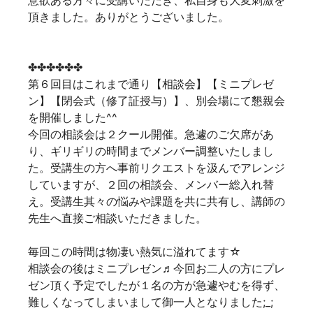
意欲ある方々に受講いただき、私自身も大変刺激を
頂きました。ありがとうございました。
✤✤✤✤✤✤
第６回目はこれまで通り【相談会】【ミニプレゼ
ン】【閉会式（修了証授与）】、別会場にて懇親会
を開催しました^^
今回の相談会は２クール開催。急遽のご欠席があ
り、ギリギリの時間までメンバー調整いたしまし
た。受講生の方へ事前リクエストを汲んでアレンジ
していますが、２回の相談会、メンバー総入れ替
え。受講生其々の悩みや課題を共に共有し、講師の
先生へ直接ご相談いただきました。
毎回この時間は物凄い熱気に溢れてます☆
相談会の後はミニプレゼン♬今回お二人の方にプレ
ゼン頂く予定でしたが１名の方が急遽やむを得ず、
難しくなってしまいまして御一人となりました;_;