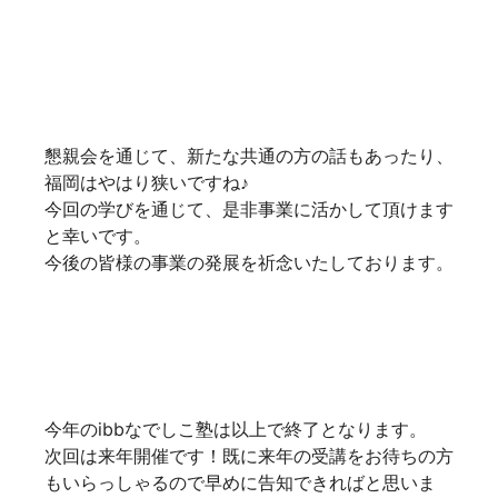
す。
ご興味のある方は弊社浅田までご連絡ください
ibb浅田
第47回ibb社長塾！
[ 2018/11/26 ]
今回のibb社長塾は、㏌香港！
メインは、7月に上場されたフロンティアさんのお
祝！